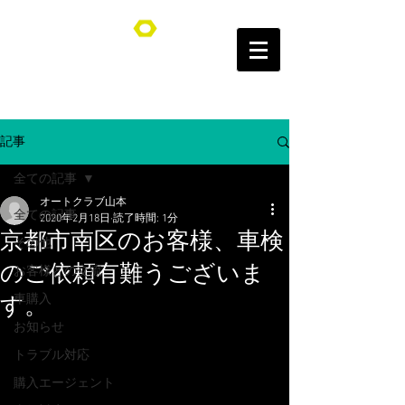
オートクラブ山本/Auto Club YAMAMOTO
記事
全ての記事
オートクラブ山本
全ての記事
2020年2月18日
読了時間: 1分
京都市南区のお客様、車検
その他
のご依頼有難うございま
お客様との交流
車購入
す。
お知らせ
トラブル対応
購入エージェント