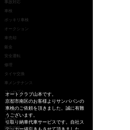
事故対応
車検
ポッキリ車検
オークション
車売却
鈑金
安全運転
修理
タイヤ交換
車メンテナンス
コンセプト
オートクラブ山本です。
京都市南区のお客様よりサンババンの
お客様
車検のご依頼を頂きました。誠に有難
クーポン
うございます。
セール
引取り納車代車サービスです。自社ス
損害保険
テッカー値引きもさせて頂きました。