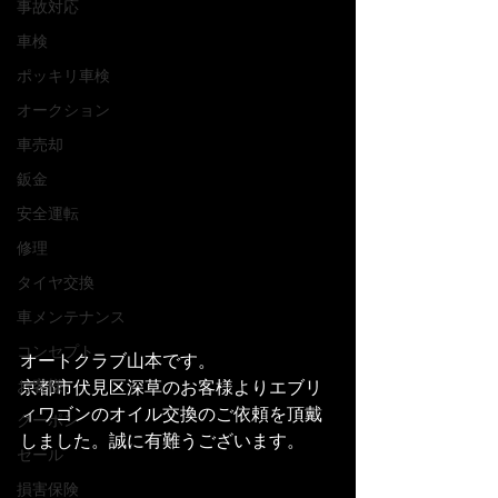
事故対応
車検
ポッキリ車検
オークション
車売却
鈑金
安全運転
修理
タイヤ交換
車メンテナンス
コンセプト
オートクラブ山本です。
京都市伏見区深草のお客様よりエブリ
お客様
ィワゴンのオイル交換のご依頼を頂戴
クーポン
しました。誠に有難うございます。
セール
損害保険