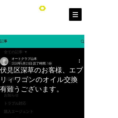
オートクラブ山本/Auto Club YAMAMOTO
記事
全ての記事
オートクラブ山本
全ての記事
2020年6月23日
読了時間: 1分
伏見区深草のお客様、エブ
その他
リィワゴンのオイル交換
お客様との交流
車購入
有難うございます。
お知らせ
トラブル対応
購入エージェント