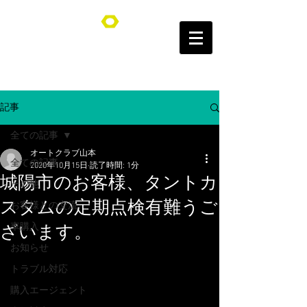
オートクラブ山本/Auto Club YAMAMOTO
記事
全ての記事
オートクラブ山本
全ての記事
2020年10月15日
読了時間: 1分
城陽市のお客様、タントカ
その他
スタムの定期点検有難うご
お客様との交流
車購入
ざいます。
お知らせ
トラブル対応
購入エージェント