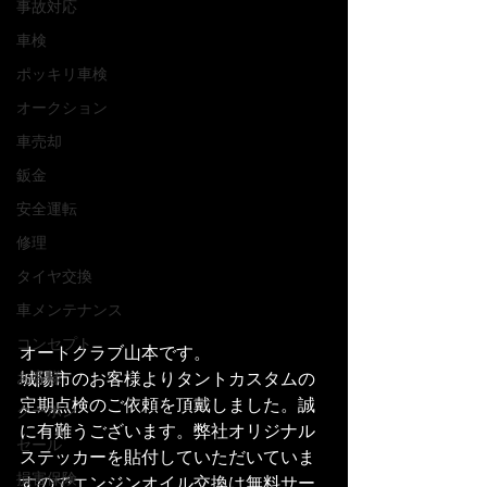
事故対応
車検
ポッキリ車検
オークション
車売却
鈑金
安全運転
修理
タイヤ交換
車メンテナンス
コンセプト
オートクラブ山本です。
城陽市のお客様よりタントカスタムの
お客様
定期点検のご依頼を頂戴しました。誠
クーポン
に有難うございます。弊社オリジナル
セール
ステッカーを貼付していただいていま
損害保険
すのでエンジンオイル交換は無料サー