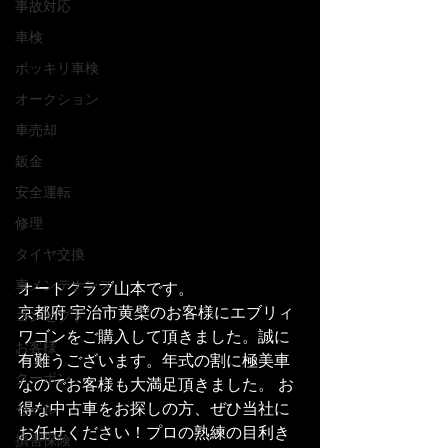
事故対応
車検
ポッキリ車検
オークション
車売却
鈑金
安全運転
修理
タイヤ交換
車メンテナンス
オートクラブ山本です。
京都府 宇治市黄檗のお客様にエブリィ
コンセプト
ワゴンをご購入して頂きました。誠に
お客様
有難うございます。年式の割に極美車
クーポン
なのでお客様も大満足頂きました。 お
得な中古車をお探しの方、ぜひ当社に
セール
お任せください！プロの熟練の目利き
損害保険