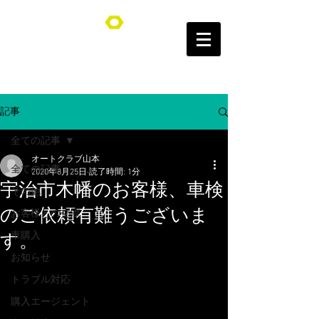
オートクラブ山本/Auto Club YAMAMOTO
記事
全ての記事
オートクラブ山本
全ての記事
2020年8月25日
読了時間: 1分
宇治市木幡のお客様、車検
その他
のご依頼有難うございま
お客様との交流
車購入
す。
お知らせ
トラブル対応
購入エージェント