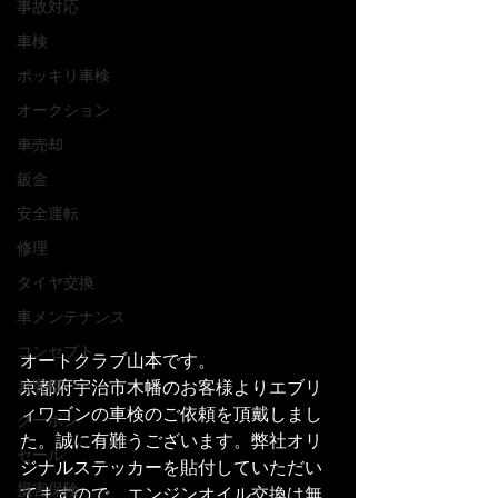
事故対応
車検
ポッキリ車検
オークション
車売却
鈑金
安全運転
修理
タイヤ交換
車メンテナンス
コンセプト
オートクラブ山本です。
京都府宇治市木幡のお客様よりエブリ
お客様
ィワゴンの車検のご依頼を頂戴しまし
クーポン
た。誠に有難うございます。弊社オリ
セール
ジナルステッカーを貼付していただい
損害保険
てますので、エンジンオイル交換は無