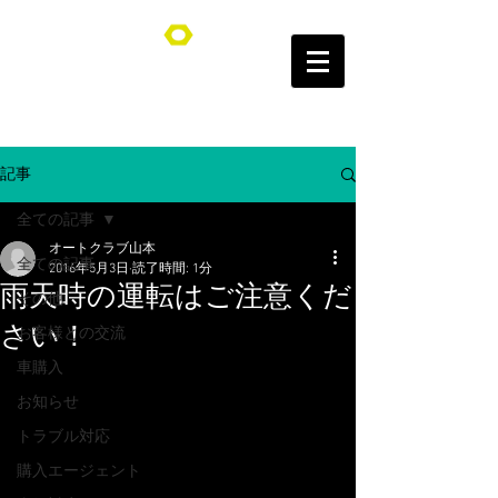
オートクラブ山本/Auto Club YAMAMOTO
記事
全ての記事
オートクラブ山本
全ての記事
2016年5月3日
読了時間: 1分
雨天時の運転はご注意くだ
その他
さい！
お客様との交流
車購入
お知らせ
トラブル対応
購入エージェント