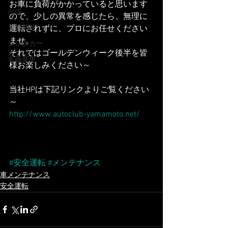
お車に負荷がかかっていると思います
出張
ので、少しの異常を感じたら、無理に
お得情報
運転されずに、プロにお任せください
ませ。
レンタカー
それではゴールデンウィーク後半を皆
名義変更
様お楽しみください～
当社HPは下記リンクよりご覧ください
～
http://www.autoclub-yamamoto.net/
#安全運転
#メンテナンス
車メンテナンス
安全運転