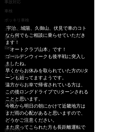
事故対応
車検
ポッキリ車検
 宇治、城陽、久御山、伏見で車のコト
オークション
なら何でもご相談に乗らせていただき
車売却
ます！
鈑金
「オートクラブ山本」です！
ゴールデンウィークも後半戦に突入し
安全運転
ましたね。
修理
早くからお休みを取られていた方のUタ
タイヤ交換
ーンも始ってますようです。
車メンテナンス
遠方からお車で帰省されている方は、
この後ロングドライブでUターンされる
コンセプト
ことと思います。
お客様
今晩から明日の朝にかけて近畿地方は
クーポン
まだ雨の心配があると思いますので、
どうかご注意ください。
セール
また戻ってこられた方も長距離運転で
損害保険