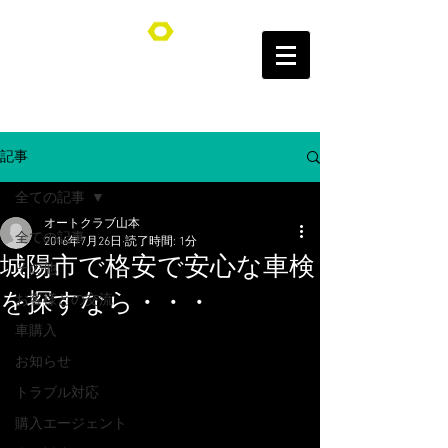
オートクラブ山本/Auto Club YAMAMOTO
記事
全ての記事
オートクラブ山本
全ての記事
2016年7月26日
読了時間: 1分
城陽市で格安で安心な車検
その他
を探すなら・・・
お客様との交流
車購入
お知らせ
トラブル対応
購入エージェント