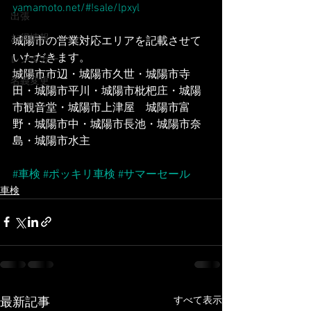
yamamoto.net/#!sale/lpxyl
出張
お得情報
城陽市の営業対応エリアを記載させて
いただきます。
レンタカー
城陽市市辺・城陽市久世・城陽市寺
名義変更
田・城陽市平川・城陽市枇杷庄・城陽
市観音堂・城陽市上津屋　城陽市富
野・城陽市中・城陽市長池・城陽市奈
島・城陽市水主
#車検
#ポッキリ車検
#サマーセール
車検
すべて表示
最新記事