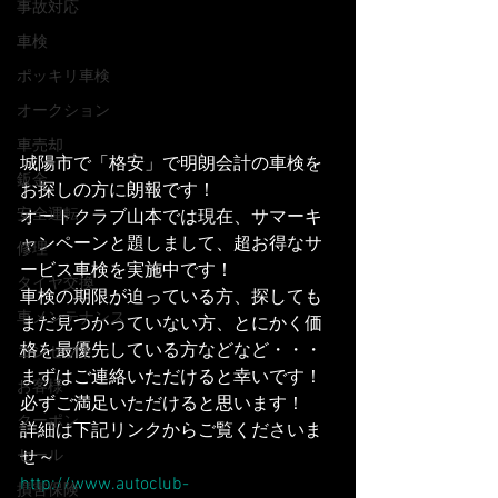
事故対応
車検
ポッキリ車検
オークション
車売却
城陽市で「格安」で明朗会計の車検を
鈑金
お探しの方に朗報です！
安全運転
オートクラブ山本では現在、サマーキ
ャンペーンと題しまして、超お得なサ
修理
ービス車検を実施中です！
タイヤ交換
車検の期限が迫っている方、探しても
車メンテナンス
まだ見つかっていない方、とにかく価
格を最優先している方などなど・・・
コンセプト
まずはご連絡いただけると幸いです！
お客様
必ずご満足いただけると思います！
クーポン
詳細は下記リンクからご覧くださいま
せ～
セール
http://www.autoclub-
損害保険