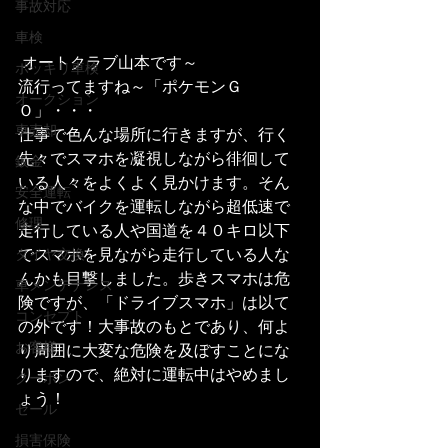
事故対応
車検
 オートクラブ山本です～
ポッキリ車検
流行ってますね～「ポケモンＧ
オークション
Ｏ」・・・
車売却
仕事で色んな場所に行きますが、行く
先々でスマホを凝視しながら徘徊して
鈑金
いる人々をよくよく見かけます。そん
安全運転
な中でバイクを運転しながら超低速で
修理
走行している人や国道を４０キロ以下
でスマホを見ながら走行している人な
タイヤ交換
んかも目撃しました。歩きスマホは危
車メンテナンス
険ですが、「ドライブスマホ」は以て
コンセプト
の外です！大事故のもとであり、何よ
お客様
り周囲に大変な危険を及ぼすことにな
りますので、絶対に運転中はやめまし
クーポン
ょう！
セール
損害保険