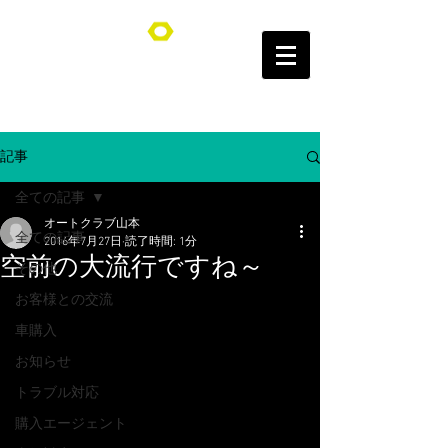
オートクラブ山本/Auto Club YAMAMOTO
記事
全ての記事
オートクラブ山本
全ての記事
2016年7月27日
読了時間: 1分
空前の大流行ですね～
その他
お客様との交流
車購入
お知らせ
トラブル対応
購入エージェント