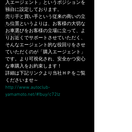
入エージェント」というポジションを
出張
独自に設定しております。
売り手と買い手という従来の商いの立
お得情報
ち位置というよりは、お客様の大切な
レンタカー
お車選びをお客様の立場に立って、よ
名義変更
りお近くでサポートさせていただく、
そんなエージェント的な役回りをさせ
ていただくのが「購入エージェント」
です。より可視化され、安全かつ安心
な車購入をお約束します！
詳細は下記リンクより当社ＨＰをご覧
くださいませ～
http://www.autoclub-
yamamoto.net/#!buy/c72lz