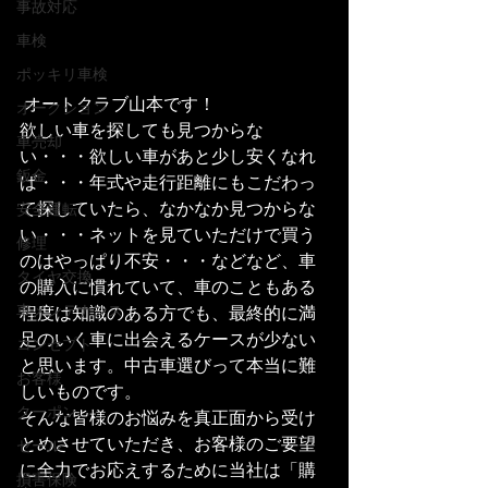
事故対応
車検
ポッキリ車検
 オートクラブ山本です！
オークション
欲しい車を探しても見つからな
車売却
い・・・欲しい車があと少し安くなれ
鈑金
ば・・・年式や走行距離にもこだわっ
て探していたら、なかなか見つからな
安全運転
い・・・ネットを見ていただけで買う
修理
のはやっぱり不安・・・などなど、車
タイヤ交換
の購入に慣れていて、車のこともある
車メンテナンス
程度は知識のある方でも、最終的に満
足のいく車に出会えるケースが少ない
コンセプト
と思います。中古車選びって本当に難
お客様
しいものです。
クーポン
そんな皆様のお悩みを真正面から受け
とめさせていただき、お客様のご要望
セール
に全力でお応えするために当社は「購
損害保険