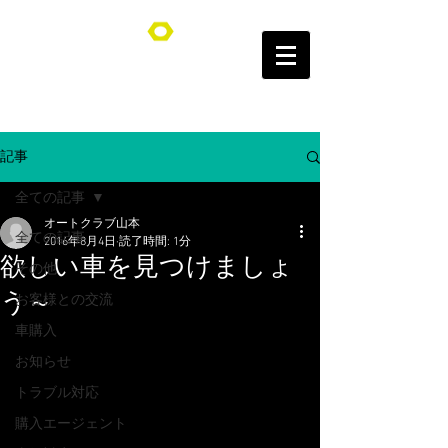
オートクラブ山本/Auto Club YAMAMOTO
記事
全ての記事
オートクラブ山本
全ての記事
2016年8月4日
読了時間: 1分
欲しい車を見つけましょ
その他
う～
お客様との交流
車購入
お知らせ
トラブル対応
購入エージェント