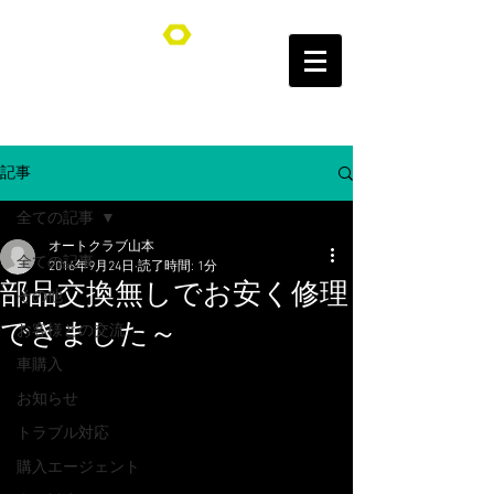
オートクラブ山本/Auto Club YAMAMOTO
記事
全ての記事
オートクラブ山本
全ての記事
2016年9月24日
読了時間: 1分
部品交換無しでお安く修理
その他
できました～
お客様との交流
車購入
お知らせ
トラブル対応
購入エージェント