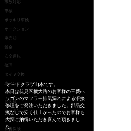
事故対応
車検
ポッキリ車検
オークション
車売却
鈑金
安全運転
修理
タイヤ交換
車メンテナンス
 オートクラブ山本です。
本日は伏見区横大路のお客様の三菱ek
コンセプト
ワゴンのマフラー排気漏れによる溶接
お客様
修理をご発注いただきました。部品交
クーポン
換なしで安く仕上がったのでお客様も
大変ご納得いただき喜んで頂きまし
セール
た。
損害保険