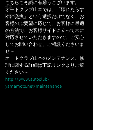
こちらこそ誠に有難うございます。
出張
オートクラブ山本では、「壊れたらす
お得情報
ぐに交換」という選択だけでなく、お
客様のご要望に応じて、お客様に最適
レンタカー
の方法で、お客様サイドに立って常に
名義変更
対応させていただきますので、ご安心
してお問い合わせ、ご相談くださいま
せ～
オートクラブ山本のメンテナンス、修
理に関する詳細は下記リンクよりご覧
ください～
http://www.autoclub-
yamamoto.net/maintenance