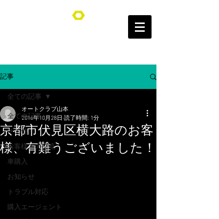
オートクラブ山本/Auto Club YAMAMOTO
記事
全ての記事
オートクラブ山本
全ての記事
2016年10月28日
読了時間: 1分
京都市伏見区横大路のお客
その他
様、有難うございました！
お客様との交流
車購入
お知らせ
トラブル対応
購入エージェント