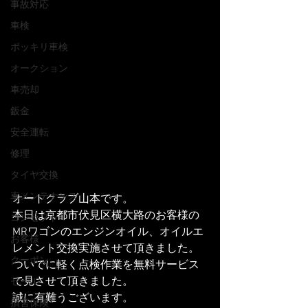
事故対応
車検
ポッキリ車検
オークション
車売却
鈑金
安全運転
修理
タイヤ交換
車メンテナンス
オートクラブ山本です。
本日は京都市伏見区横大路のお客様の
コンセプト
MRワゴンのエンジンオイル、オイルエ
お客様
レメント交換実施させて頂きました。
クーポン
ついでに軽く点検作業を無料サービス
で見させて頂きました。
セール
誠に有難うございます。
損害保険