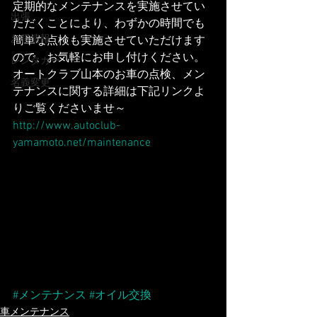
定期的なメンテナンスを実施させてい
出張
ただくことにより、わずかの時間でも
お得情報
簡単な点検も実施させていただけます
ので、お気軽にお申し付けください。
レンタカー
オートクラブ山本のお車の点検、メン
名義変更
テナンスに関する詳細は下記リンクよ
りご覧くださいませ～
http://www.autoclub-
yamamoto.net/maintenance
#メンテナンス
#オイル交換
車メンテナンス