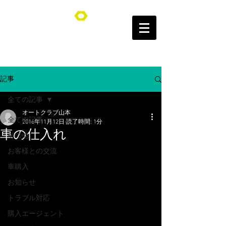
オートクラブ山本/Auto Club YAMAMOTO
記事
全ての記事
オートクラブ山本
全ての記事
2016年11月12日
読了時間: 1分
車の仕入れ
その他
お客様との交流
車購入
お知らせ
トラブル対応
購入エージェント