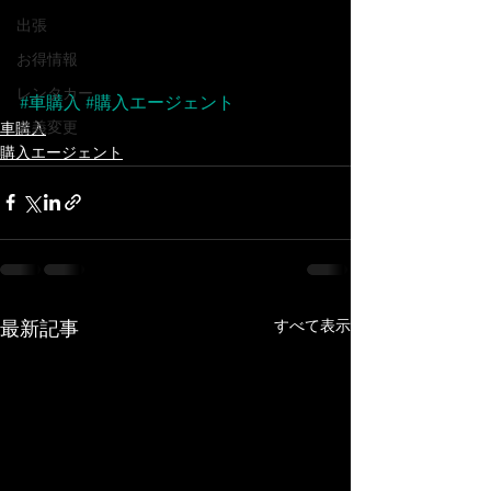
出張
お得情報
レンタカー
#車購入
#購入エージェント
名義変更
車購入
購入エージェント
すべて表示
最新記事