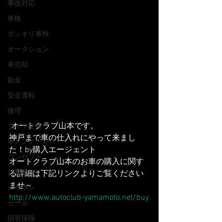
事故対応
車検
ポッキリ車検
オークション
車売却
鈑金
安全運転
修理
 オートクラブ山本です。
タイヤ交換
神戸まで車の仕入れにやって来まし
車メンテナンス
た！by購入エージェント
コンセプト
オートクラブ山本のお車の購入に関す
お客様
る詳細は下記リンクよりご覧ください
ませ～
クーポン
http://www.autoclub-yamamoto.net/buy
セール
損害保険