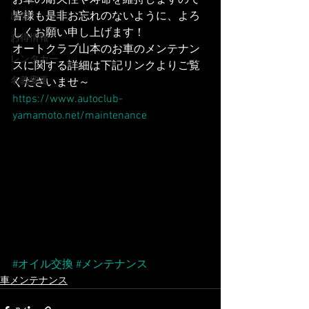
皆様も是非お忘れのないように、よろ
出張
しくお願い申し上げます！
お得情報
オートクラブ山本のお車のメンテナン
レンタカー
スに関する詳細は下記リンクよりご覧
名義変更
くださいませ～
https://www.autoclub-
yamamoto.net/maintenance
#オイル交換
#メンテナンス
車メンテナンス