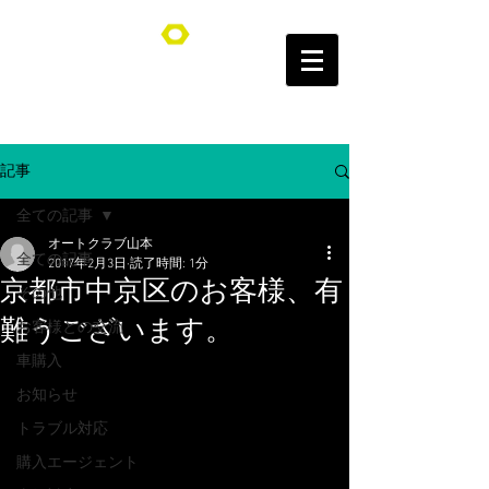
オートクラブ山本/Auto Club YAMAMOTO
記事
全ての記事
オートクラブ山本
全ての記事
2017年2月3日
読了時間: 1分
京都市中京区のお客様、有
その他
難うございます。
お客様との交流
車購入
お知らせ
トラブル対応
購入エージェント