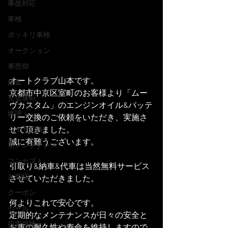
事故対応
車検
ポッキリ車検
オークション
車売却
オートクラブ山本です。
鈑金
京都市中京区室町のお客様より「ムー
安全運転
ヴカスタム」のエンジンオイル&バッテ
修理
リー交換のご依頼をいただき、実施さ
せて頂きました。
タイヤ交換
誠に有難うございます。
車メンテナンス
コンセプト
引取り&納車&代車は当然無料サービス
お客様
させていただきました。
クーポン
何よりこれで安心です。
セール
定期的なメンテナンスが日々の安全と
損害保険
お車の耐久性や寿命を維持しますので