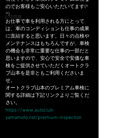
のでお客様もご安心いただいてます(^ 
出張
^)
お得情報
お仕事で車を利用される方にとって
レンタカー
は、車のコンディションも仕事の成果
に直結すると思います。日々の点検や
名義変更
メンテナンスはもちろんですが、車検
の機会も非常に重要な仕事の一部だと
思いますので、安心で安全で安価な車
検をご提供させていただくオートクラ
ブ山本を是非ともご利用くださいま
せ。
オートクラブ山本のプレミアム車検に
関する詳細は下記リンクよりご覧くだ
さい。
https://www.autoclub-
yamamoto.net/premium-inspection