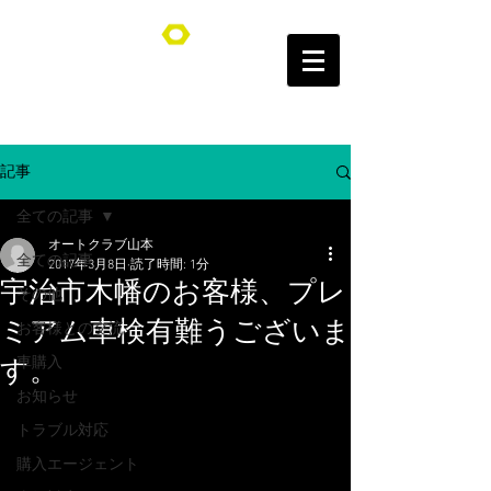
オートクラブ山本/Auto Club YAMAMOTO
記事
全ての記事
オートクラブ山本
全ての記事
2017年3月8日
読了時間: 1分
宇治市木幡のお客様、プレ
その他
ミアム車検有難うございま
お客様との交流
車購入
す。
お知らせ
トラブル対応
購入エージェント