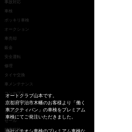
事故対応
車検
ポッキリ車検
オークション
車売却
鈑金
安全運転
修理
タイヤ交換
車メンテナンス
コンセプト
オートクラブ山本です。
京都府宇治市木幡のお客様より「働く
お客様
車アクティバン」の車検をプレミアム
クーポン
車検にてご発注いただきました。
セール
損害保険
当社イチオシ車検のプレミアム車検な