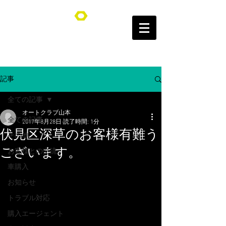
オートクラブ山本/Auto Club YAMAMOTO
記事
全ての記事
オートクラブ山本
全ての記事
2017年8月28日
読了時間: 1分
伏見区深草のお客様有難う
その他
ございます。
お客様との交流
車購入
お知らせ
トラブル対応
購入エージェント