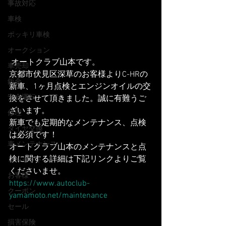
事故対応
車検
ポッキリ車検
オークション
 オートクラブ山本です。
車売却
京都市伏見区深草のお客様よりC-HRの
鈑金
新車、1ヶ月点検とエンジンオイルの交
安全運転
換をさせて頂きました。誠に有難うご
ざいます。
修理
新車でも定期的なメンテナンス、点検
タイヤ交換
は必須です！
車メンテナンス
オートクラブ山本のメンテナンスと点
検に関する詳細は下記リンクよりご覧
コンセプト
くださいませ。
お客様
https://www.autoclub-
クーポン
yamamoto.net/maintenance
セール
損害保険