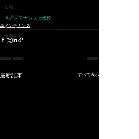
出張
お得情報
#メンテナンス
#点検
車メンテナンス
レンタカー
名義変更
すべて表示
最新記事