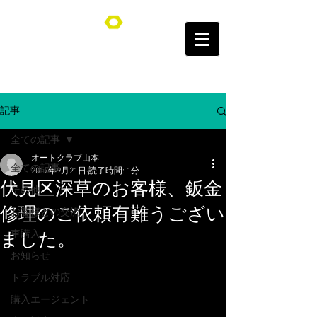
オートクラブ山本/Auto Club YAMAMOTO
記事
全ての記事
オートクラブ山本
全ての記事
2017年9月21日
読了時間: 1分
伏見区深草のお客様、鈑金
その他
修理のご依頼有難うござい
お客様との交流
車購入
ました。
お知らせ
トラブル対応
購入エージェント