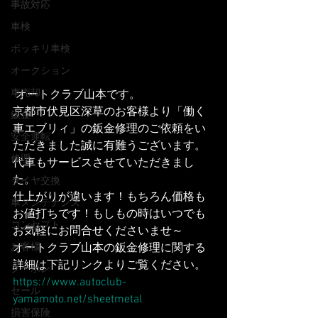
事故対応
車検
ポッキリ車検
オークション
車売却
 オートクラブ山本です。
京都市伏見区深草のお客様より「働く
鈑金
車エブリィ」の鈑金修理のご依頼をい
安全運転
ただきました誠に有難うございます。
修理
代車もサービスさせていただきまし
た。
タイヤ交換
仕上がりが違います！もちろん価格も
車メンテナンス
お値打ちです！もしもの時はいつでも
コンセプト
お気軽にお問合せくださいませ～
オートクラブ山本の鈑金修理に関する
お客様
詳細は下記リンクよりご覧ください。
クーポン
https://www.autoclub-
セール
yamamoto.net/sheetmetal
損害保険