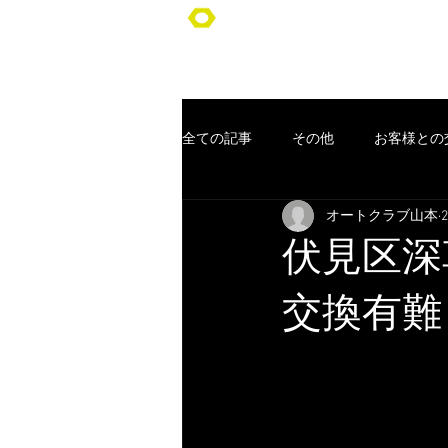
オートクラブ山本/Auto Club YA
全ての記事
その他
お客様との
オートクラブ山本
車検
ポッキリ車検
オー
伏見区深
コンセプト
お客様
クー
交換有難