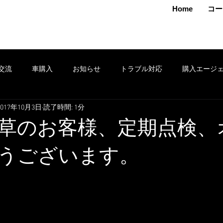
MAMOTO
Home
コー
交流
車購入
お知らせ
トラブル対応
購入エージ
2017年10月3日
読了時間: 1分
クション
車売却
鈑金
安全運転
修理
タイヤ
草のお客様、定期点検、
ポン
セール
損害保険
出張
お得情報
レンタ
うございます。