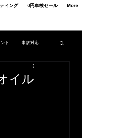
ティング
0円車検セール
More
ェント
事故対応
交換
車メンテナンス
オイル
カー
名義変更