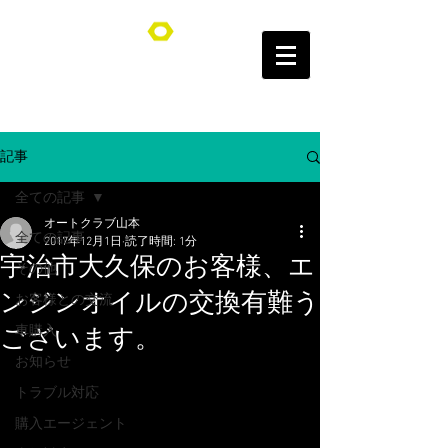
オートクラブ山本/Auto Club YAMAMOTO
記事
全ての記事
オートクラブ山本
全ての記事
2017年12月1日
読了時間: 1分
宇治市大久保のお客様、エ
その他
ンジンオイルの交換有難う
お客様との交流
車購入
ございます。
お知らせ
トラブル対応
購入エージェント