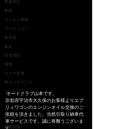
事故対応
車検
ポッキリ車検
オークション
車売却
鈑金
安全運転
修理
タイヤ交換
車メンテナンス
コンセプト
 オートクラブ山本です。
京都府宇治市大久保のお客様よりエブ
お客様
リィワゴンのエンジンオイル交換のご
クーポン
依頼を頂きました。当然引取り納車代
セール
車サービスです。誠に有難うございま
損害保険
す。