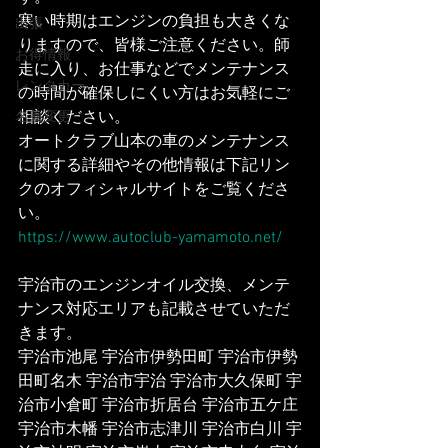
寒い時期はエンジンの負担も大きくな
出張
りますので、皆様ご注意ください。師
お得情報
走に入り、お仕事などでメンテナンス
レンタカー
の時間が確保しにくい方はお気軽にご
相談ください。
名義変更
オートクラブ山本の車のメンテナンス
に関する詳細やその他情報は下記リン
クのオフィシャルサイトをご覧くださ
い。
https://www.autoclub-yamamoto.net/
宇治市のエンジンオイル交換、メンテ
ナンス対応エリアも記載させていただ
きます。
宇治市池尾 宇治市伊勢田町 宇治市伊勢
田町名木 宇治市宇治 宇治市大久保町 宇
治市小倉町 宇治市折居台 宇治市五ケ庄 
宇治市木幡 宇治市志津川 宇治市白川 宇