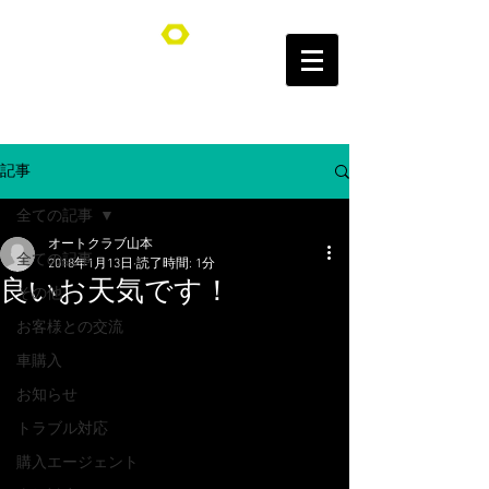
オートクラブ山本/Auto Club YAMAMOTO
記事
全ての記事
オートクラブ山本
全ての記事
2018年1月13日
読了時間: 1分
良いお天気です！
その他
お客様との交流
車購入
お知らせ
トラブル対応
購入エージェント