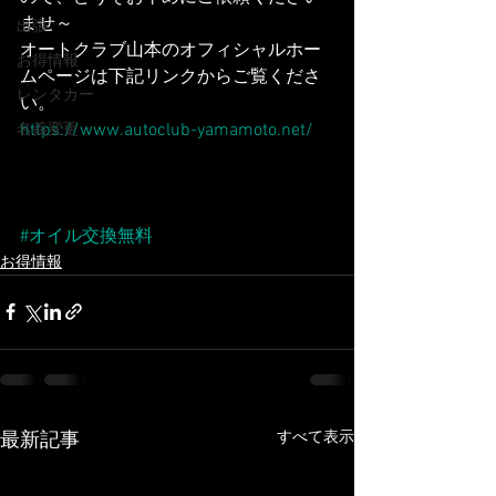
ませ～
出張
オートクラブ山本のオフィシャルホー
お得情報
ムページは下記リンクからご覧くださ
レンタカー
い。
https://www.autoclub-yamamoto.net/
名義変更
#オイル交換無料
お得情報
すべて表示
最新記事