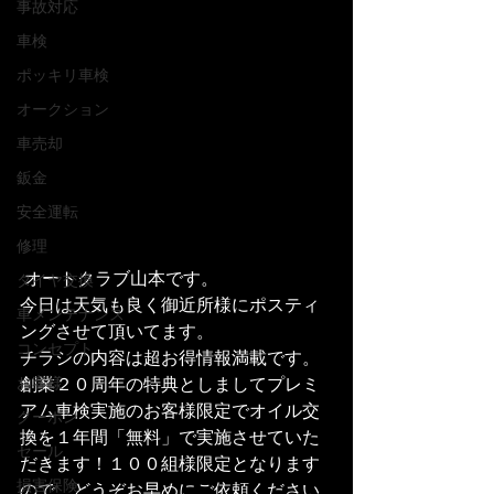
事故対応
車検
ポッキリ車検
オークション
車売却
鈑金
安全運転
修理
 オートクラブ山本です。
タイヤ交換
今日は天気も良く御近所様にポスティ
車メンテナンス
ングさせて頂いてます。
コンセプト
チラシの内容は超お得情報満載です。
創業２０周年の特典としましてプレミ
お客様
アム車検実施のお客様限定でオイル交
クーポン
換を１年間「無料」で実施させていた
セール
だきます！１００組様限定となります
損害保険
ので、どうぞお早めにご依頼ください