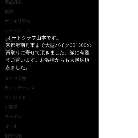
事故対応
車検
ポッキリ車検
オークション
 オートクラブ山本です。
車売却
京都府南丹市まで大型バイクCB1300の
鈑金
買取りに寄せて頂きました。誠に有難
安全運転
うございます。お客様からも大満足頂
きました。
修理
タイヤ交換
車メンテナンス
コンセプト
お客様
クーポン
セール
損害保険