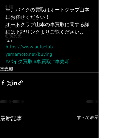
出張
車、バイクの買取はオートクラブ山本
にお任せください！
お得情報
オートクラブ山本の車買取に関する詳
レンタカー
細は下記リンクよりご覧くださいま
名義変更
せ。
https://www.autoclub-
yamamoto.net/buying
#バイク買取
#車買取
#車売却
車売却
すべて表示
最新記事