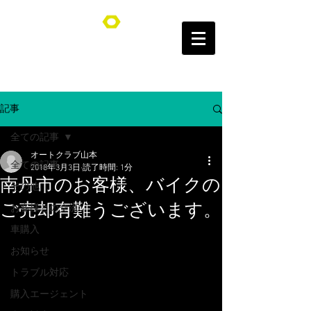
オートクラブ山本/Auto Club YAMAMOTO
記事
全ての記事
オートクラブ山本
全ての記事
2018年3月3日
読了時間: 1分
南丹市のお客様、バイクの
その他
ご売却有難うございます。
お客様との交流
車購入
お知らせ
トラブル対応
購入エージェント