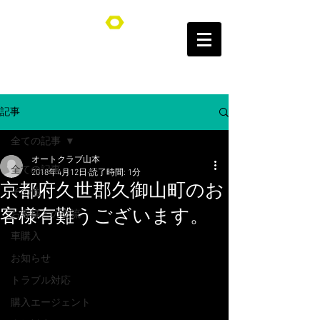
オートクラブ山本/Auto Club YAMAMOTO
記事
全ての記事
オートクラブ山本
全ての記事
2018年4月12日
読了時間: 1分
京都府久世郡久御山町のお
その他
客様有難うございます。
お客様との交流
車購入
お知らせ
トラブル対応
購入エージェント