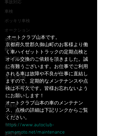
事故対応
車検
ポッキリ車検
オークション
 オートクラブ山本です。
車売却
京都府久世郡久御山町のお客様より働
鈑金
く車ハイゼットトラックの定期点検と
安全運転
オイル交換のご依頼を頂きました。誠
に有難うございます。お仕事でご利用
修理
される車は故障や不良が仕事に直結し
タイヤ交換
ますので、定期的なメンテナンスや点
車メンテナンス
検は不可欠です。皆様お忘れないよう
にお願いします！
コンセプト
オートクラブ山本の車のメンテナン
お客様
ス、点検の詳細は下記リンクからご覧
クーポン
ください。
セール
https://www.autoclub-
yamamoto.net/maintenance
損害保険