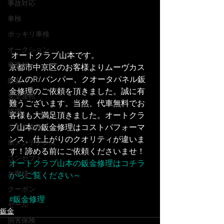
事故対応
車検
ポッキリ車検
オークション
 オートクラブ山本です。
車売却
京都市中京区のお客様よりムーヴカス
タムのR/バンパー、クオータパネル鈑
鈑金
金修理のご依頼を頂きました。誠に有
安全運転
難うございます。当然、代車無料でお
修理
客様も大満足頂きました。オートクラ
ブ山本の鈑金修理はコストパフォーマ
タイヤ交換
ンス、仕上がりのクオリティが違いま
車メンテナンス
す！諦める前にご依頼くださいませ！
コンセプト
オートクラブ山本の鈑金修理はコチラ
お客様
からご覧ください～
クーポン
#鈑金修理
セール
鈑金
損害保険