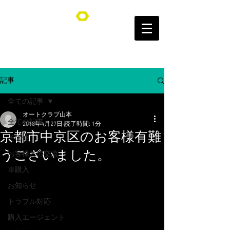
オートクラブ山本/Auto Club YAMAMOTO
記事
全ての記事
オートクラブ山本
全ての記事
2018年4月27日
読了時間: 1分
京都市中京区のお客様有難
その他
うございました。
お客様との交流
車購入
お知らせ
トラブル対応
購入エージェント