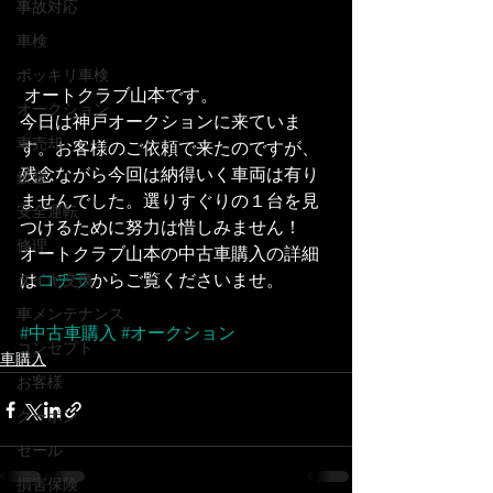
事故対応
車検
ポッキリ車検
 オートクラブ山本です。
オークション
今日は神戸オークションに来ていま
車売却
す。お客様のご依頼で来たのですが、
残念ながら今回は納得いく車両は有り
鈑金
ませんでした。選りすぐりの１台を見
安全運転
つけるために努力は惜しみません！
修理
オートクラブ山本の中古車購入の詳細
は
コチラ
からご覧くださいませ。
タイヤ交換
車メンテナンス
#中古車購入
#オークション
コンセプト
車購入
お客様
クーポン
セール
損害保険