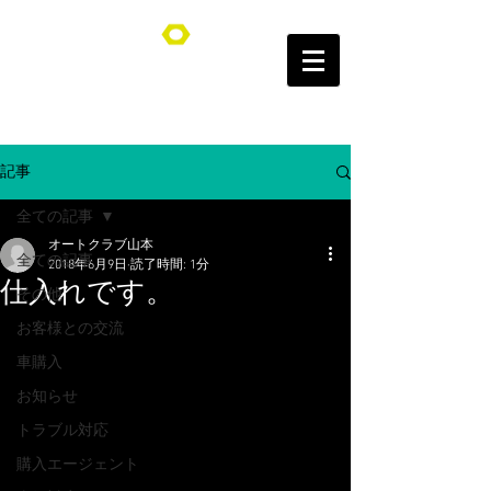
オートクラブ山本/Auto Club YAMAMOTO
記事
全ての記事
オートクラブ山本
全ての記事
2018年6月9日
読了時間: 1分
仕入れです。
その他
お客様との交流
車購入
お知らせ
トラブル対応
購入エージェント