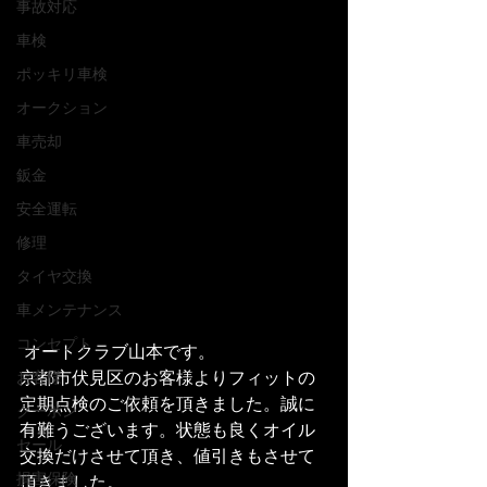
事故対応
車検
ポッキリ車検
オークション
車売却
鈑金
安全運転
修理
タイヤ交換
車メンテナンス
コンセプト
 オートクラブ山本です。
京都市伏見区のお客様よりフィットの
お客様
定期点検のご依頼を頂きました。誠に
クーポン
有難うございます。状態も良くオイル
セール
交換だけさせて頂き、値引きもさせて
損害保険
頂きました。