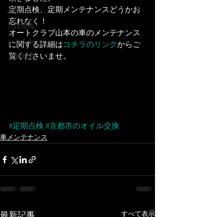
定期点検、定期メンテナンスどうかお
出張
忘れなく！
お得情報
オートクラブ山本の車のメンテナンス
レンタカー
に関する詳細は
コチラのリンク
からご
覧くださいませ。
名義変更
#定期点検
#京都市のオイル交換
車メンテナンス
すべて表示
最新記事