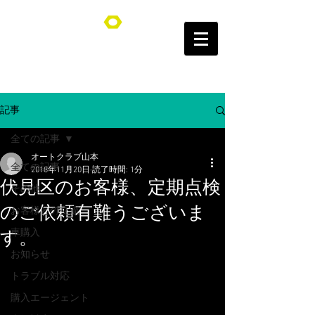
オートクラブ山本/Auto Club YAMAMOTO
記事
全ての記事
オートクラブ山本
全ての記事
2018年11月20日
読了時間: 1分
伏見区のお客様、定期点検
その他
のご依頼有難うございま
お客様との交流
車購入
す。
お知らせ
トラブル対応
購入エージェント