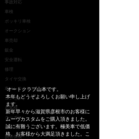
事故対応
車検
ポッキリ車検
オークション
車売却
鈑金
安全運転
修理
タイヤ交換
車メンテナンス
 オートクラブ山本です。
本年もどうぞよろしくお願い申し上げ
コンセプト
ます。
お客様
新年早々から滋賀県彦根市のお客様に
クーポン
ムーヴカスタムをご購入頂きました。
誠に有難うございます。極美車で低価
セール
格、お客様から大満足頂きました。こ
損害保険