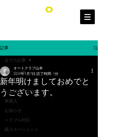
オートクラブ山本/Auto Club YAMAMOTO
記事
全ての記事
オートクラブ山本
全ての記事
2019年1月7日
読了時間: 1分
新年明けましておめでと
その他
うございます。
お客様との交流
車購入
お知らせ
トラブル対応
購入エージェント