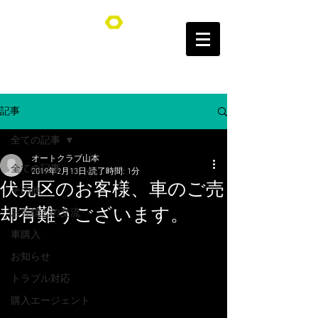
オートクラブ山本/Auto Club YAMAMOTO
記事
全ての記事
オートクラブ山本
全ての記事
2019年2月13日
読了時間: 1分
伏見区のお客様、車のご売
その他
却有難うございます。
お客様との交流
車購入
お知らせ
トラブル対応
購入エージェント