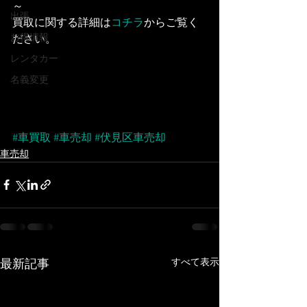
～
出張
買取に関する詳細は
コチラ
からご覧く
お得情報
ださい。
レンタカー
名義変更
#車買取
#車売却
#伏見区車売却
車売却
すべて表示
最新記事