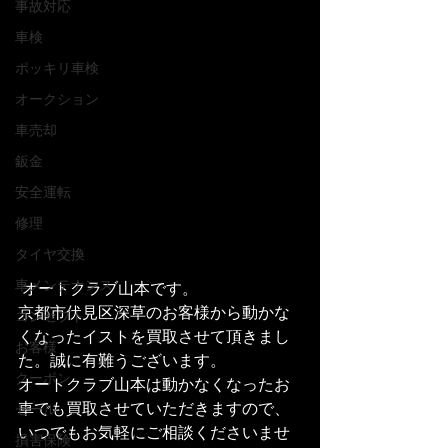
事故対応
車検
ポッキリ車検
オークション
車売却
鈑金
安全運転
修理
タイヤ交換
車メンテナンス
 オートクラブ山本です。
京都市伏見区深草のお客様から動かな
コンセプト
くなったイストを買取させて頂きまし
お客様
た。誠に有難うございます。
クーポン
オートクラブ山本は動かなくなったお
車でも買取させていただきますので、
セール
いつでもお気軽にご相談くださいませ
損害保険