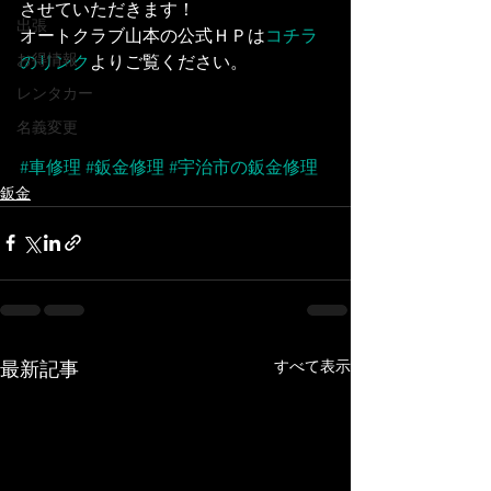
させていただきます！
出張
オートクラブ山本の公式ＨＰは
コチラ
お得情報
のリンク
よりご覧ください。
レンタカー
名義変更
#車修理
#鈑金修理
#宇治市の鈑金修理
鈑金
すべて表示
最新記事