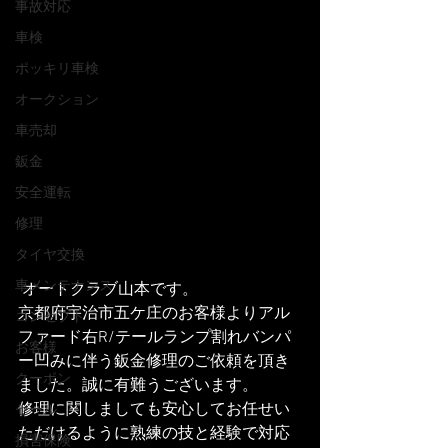
事故対応
車検
ポッキリ車検
オークション
車売却
鈑金
安全運転
修理
タイヤ交換
車メンテナンス
 オートクラブ山本です。
京都府宇治市五ケ庄のお客様よりアル
コンセプト
ファード右R/テールランプ割れバンパ
お客様
ー凹みに伴う鈑金修理のご依頼を頂き
クーポン
ました。誠に有難うございます。
修理に関しましても安心してお任せい
セール
ただけるように熟練の技と経験で対応
損害保険