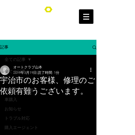
オートクラブ山本/Auto Club YAMAMOTO
記事
全ての記事
オートクラブ山本
全ての記事
2019年3月19日
読了時間: 1分
宇治市のお客様、修理のご
その他
依頼有難うございます。
お客様との交流
車購入
お知らせ
トラブル対応
購入エージェント