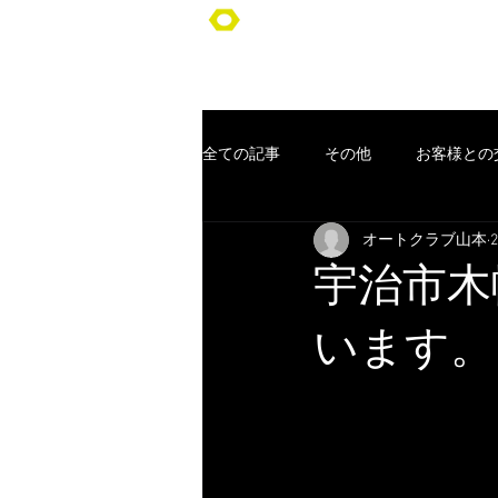
オートクラブ山本/Auto Club YA
全ての記事
その他
お客様との
オートクラブ山本
車検
ポッキリ車検
オー
宇治市木
コンセプト
お客様
クー
います。