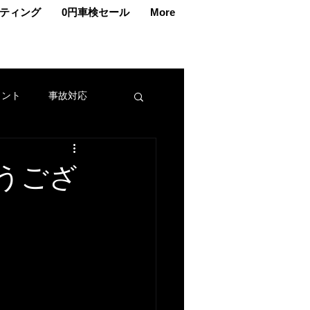
ティング
0円車検セール
More
ェント
事故対応
交換
車メンテナンス
うござ
カー
名義変更