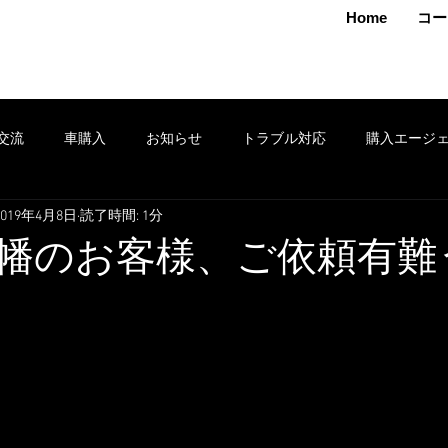
MAMOTO
Home
コー
交流
車購入
お知らせ
トラブル対応
購入エージ
2019年4月8日
読了時間: 1分
クション
車売却
鈑金
安全運転
修理
タイヤ
幡のお客様、ご依頼有難
ポン
セール
損害保険
出張
お得情報
レンタ