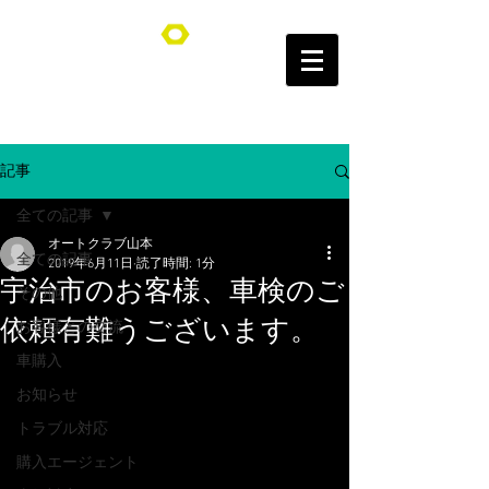
オートクラブ山本/Auto Club YAMAMOTO
記事
全ての記事
オートクラブ山本
全ての記事
2019年6月11日
読了時間: 1分
宇治市のお客様、車検のご
その他
依頼有難うございます。
お客様との交流
車購入
お知らせ
トラブル対応
購入エージェント