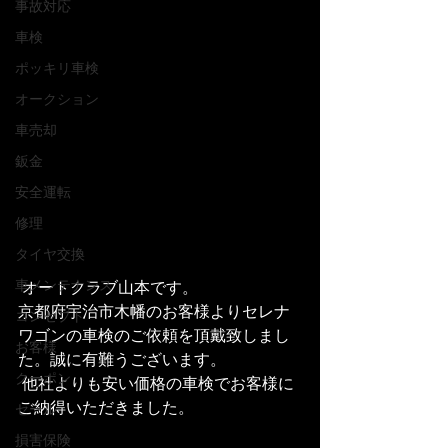
事故対応
車検
ポッキリ車検
オークション
車売却
鈑金
安全運転
修理
タイヤ交換
車メンテナンス
 オートクラブ山本です。
京都府宇治市木幡のお客様よりセレナ
コンセプト
ワゴンの車検のご依頼を頂戴致しまし
お客様
た。誠に有難うございます。
クーポン
 他社よりも安い価格の車検でお客様に
ご納得いただきました。
セール
損害保険