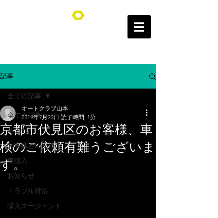
オートクラブ山本/Auto Club YAMAMOTO
記事
全ての記事
オートクラブ山本
全ての記事
2019年7月23日
読了時間: 1分
京都市伏見区のお客様、車
その他
検のご依頼有難うございま
お客様との交流
車購入
す。
お知らせ
トラブル対応
購入エージェント