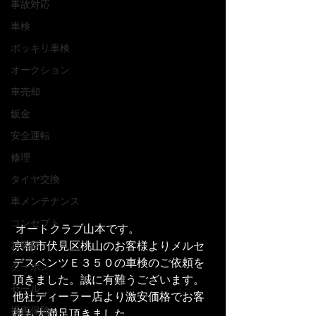
事故対応
車検
ポッキリ車検
オークション
車売却
鈑金
安全運転
修理
タイヤ交換
車メンテナンス
コンセプト
 オートクラブ山本です。
京都市伏見区桃山のお客様よりメルセ
お客様
デスベンツＥ３５０の車検のご依頼を
クーポン
頂きました。誠に有難うございます。
セール
他社ディーラー店より激安価格でお客
損害保険
様も大満足頂きました。