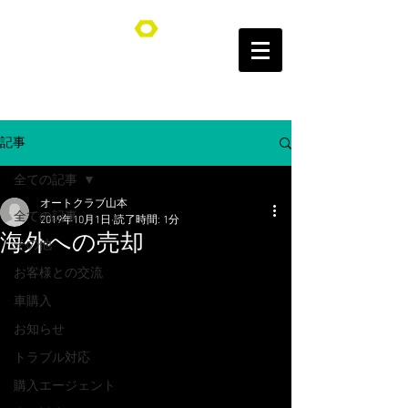
オートクラブ山本/Auto Club YAMAMOTO
記事
全ての記事
オートクラブ山本
全ての記事
2019年10月1日
読了時間: 1分
海外への売却
その他
お客様との交流
車購入
お知らせ
トラブル対応
購入エージェント