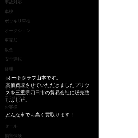
事故対応
車検
ポッキリ車検
オークション
車売却
鈑金
安全運転
修理
 オートクラブ山本です。
タイヤ交換
高価買取させていただきましたプリウ
車メンテナンス
スを三重県四日市の貿易会社に販売致
コンセプト
しました。
お客様
どんな車でも高く買取ります！
クーポン
セール
損害保険