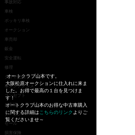
事故対応
車検
ポッキリ車検
オークション
車売却
鈑金
安全運転
修理
 オートクラブ山本です。
タイヤ交換
大阪松原オークションに仕入れに来ま
車メンテナンス
した。お得で最高の１台を見つけま
コンセプト
す！
オートクラブ山本のお得な中古車購入
お客様
に関する詳細は
こちらのリンク
よりご
クーポン
覧くださいませ～
セール
損害保険