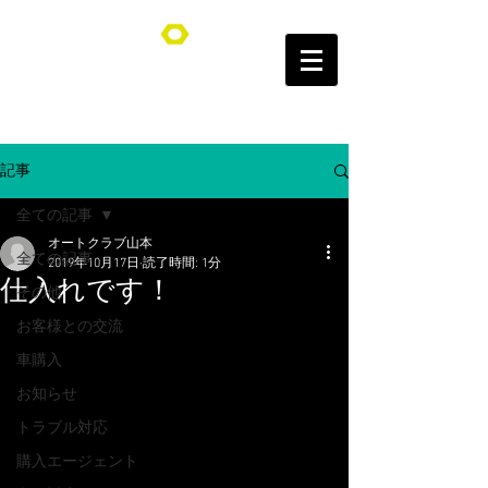
オートクラブ山本/Auto Club YAMAMOTO
記事
全ての記事
オートクラブ山本
全ての記事
2019年10月17日
読了時間: 1分
仕入れです！
その他
お客様との交流
車購入
お知らせ
トラブル対応
購入エージェント