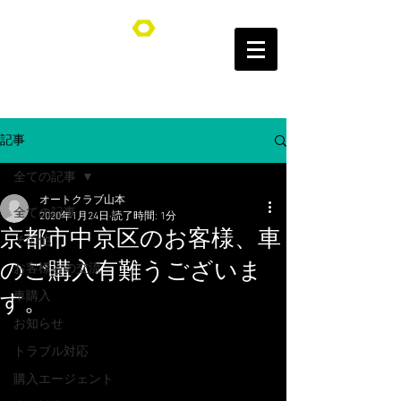
オートクラブ山本/Auto Club YAMAMOTO
記事
全ての記事
オートクラブ山本
全ての記事
2020年1月24日
読了時間: 1分
京都市中京区のお客様、車
その他
のご購入有難うございま
お客様との交流
車購入
す。
お知らせ
トラブル対応
購入エージェント