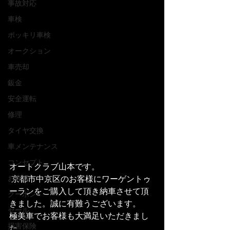
事故対応
車検
ポッキリ車検
オークション
車売却
鈑金
安全運転
修理
タイヤ交換
車メンテナンス
コンセプト
オートクラブ山本です。
 京都市中京区のお客様にワーゲントゥ
お客様
ーランをご購入して頂き納車させて頂
クーポン
きました。誠に有難うございます。
セール
極美車でお客様も大満足いただきまし
損害保険
た。