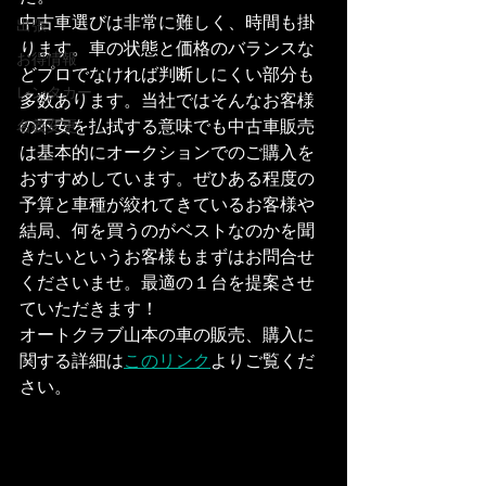
中古車選びは非常に難しく、時間も掛
出張
ります。車の状態と価格のバランスな
お得情報
どプロでなければ判断しにくい部分も
レンタカー
多数あります。当社ではそんなお客様
の不安を払拭する意味でも中古車販売
名義変更
は基本的にオークションでのご購入を
おすすめしています。ぜひある程度の
予算と車種が絞れてきているお客様や
結局、何を買うのがベストなのかを聞
きたいというお客様もまずはお問合せ
くださいませ。最適の１台を提案させ
ていただきます！
オートクラブ山本の車の販売、購入に
関する詳細は
このリンク
よりご覧くだ
さい。