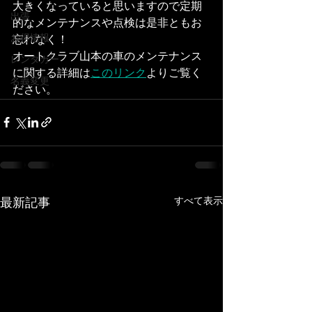
大きくなっていると思いますので定期
出張
的なメンテナンスや点検は是非ともお
お得情報
忘れなく！
オートクラブ山本の車のメンテナンス
レンタカー
に関する詳細は
このリンク
よりご覧く
名義変更
ださい。
すべて表示
最新記事