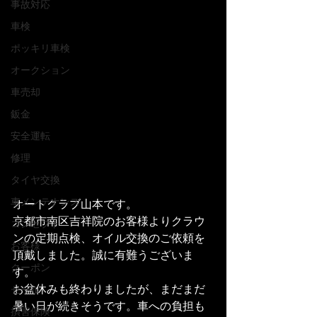
事故対応
車検
ポッキリ車検
オークション
車売却
鈑金
安全運転
修理
タイヤ交換
車メンテナンス
オートクラブ山本です。
京都市南区吉祥院のお客様よりクラウ
コンセプト
ンの定期点検、オイル交換のご依頼を
お客様
頂戴しました。誠に有難うございま
クーポン
す。
お盆休みも終わりましたが、まだまだ
セール
暑い日が続きそうです。車への負担も
損害保険