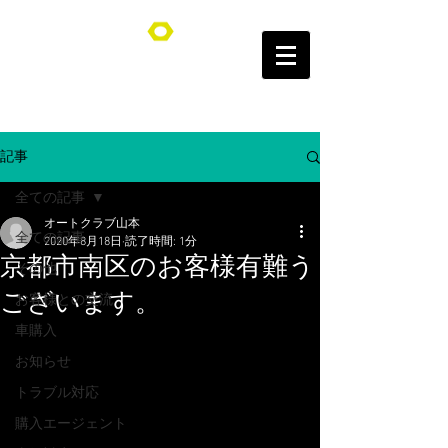
オートクラブ山本/Auto Club YAMAMOTO
記事
全ての記事
オートクラブ山本
全ての記事
2020年8月18日
読了時間: 1分
京都市南区のお客様有難う
その他
ございます。
お客様との交流
車購入
お知らせ
トラブル対応
購入エージェント