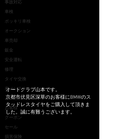
事故対応
車検
ポッキリ車検
オークション
車売却
鈑金
安全運転
修理
タイヤ交換
車メンテナンス
オートクラブ山本です。
京都市伏見区深草のお客様にBMWのス
コンセプト
タッドレスタイヤをご購入して頂きま
お客様
した。誠に有難うございます。
クーポン
セール
損害保険