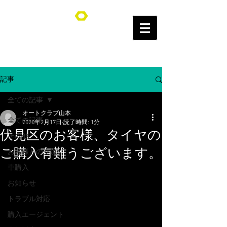
オートクラブ山本/Auto Club YAMAMOTO
記事
全ての記事
オートクラブ山本
全ての記事
2020年2月17日
読了時間: 1分
伏見区のお客様、タイヤの
その他
ご購入有難うございます。
お客様との交流
車購入
お知らせ
トラブル対応
購入エージェント