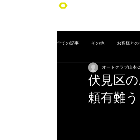
オートクラブ山本/Auto Club YA
全ての記事
その他
お客様との
オートクラブ山本
車検
ポッキリ車検
オー
伏見区の
コンセプト
お客様
クー
頼有難う