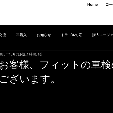
MAMOTO
Home
コー
交流
車購入
お知らせ
トラブル対応
購入エージ
2020年10月7日
読了時間: 1分
クション
車売却
鈑金
安全運転
修理
タイヤ
お客様、フィットの車検
ポン
セール
損害保険
出張
お得情報
レンタ
ございます。