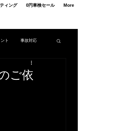
ティング
0円車検セール
More
ェント
事故対応
交換
車メンテナンス
のご依
カー
名義変更