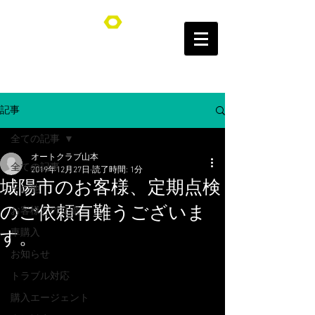
オートクラブ山本/Auto Club YAMAMOTO
記事
全ての記事
オートクラブ山本
全ての記事
2019年12月27日
読了時間: 1分
城陽市のお客様、定期点検
その他
のご依頼有難うございま
お客様との交流
車購入
す。
お知らせ
トラブル対応
購入エージェント