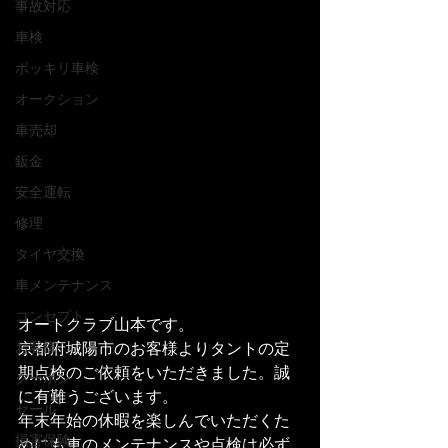
事故対応
車検
ポッキリ車検
オークション
車売却
鈑金
安全運転
修理
タイヤ交換
車メンテナンス
コンセプト
オートクラブ山本です。
京都府城陽市のお客様よりタントの定
お客様
期点検のご依頼をいただきました。誠
クーポン
に有難うございます。
セール
年末年始の休暇を楽しんでいただくた
損害保険
めにも車のメンテナンスや点検は必ず