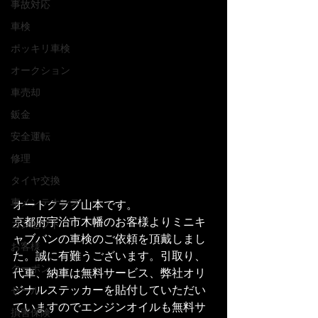
事故対応
車検
ポッキリ車検
オークション
車売却
鈑金
安全運転
修理
タイヤ交換
車メンテナンス
オートクラブ山本です。
京都府宇治市木幡のお客様よりミニキ
コンセプト
ャブバンの車検のご依頼を頂戴しまし
お客様
た。誠に有難うございます。引取り、
クーポン
代車、納車は無料サービス、弊社オリ
ジナルステッカーを貼付していただい
セール
ていますのでエンジンオイルも無料サ
損害保険