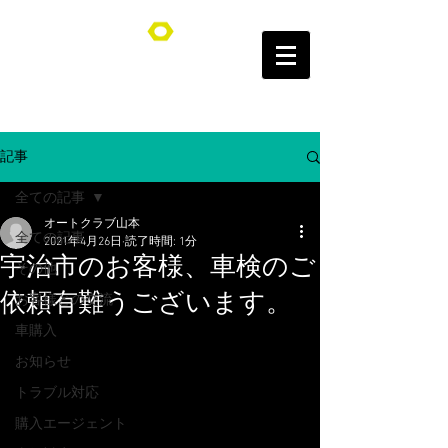
オートクラブ山本/Auto Club YAMAMOTO
記事
全ての記事
オートクラブ山本
全ての記事
2021年4月26日
読了時間: 1分
宇治市のお客様、車検のご
その他
依頼有難うございます。
お客様との交流
車購入
お知らせ
トラブル対応
購入エージェント