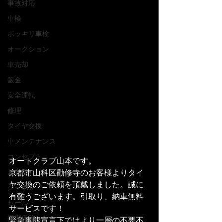
事故対応
車検
ポッキリ車検
オークション
車売却
鈑金
安全運転
修理
タイヤ交換
車メンテナンス
コンセプト
オートクラブ山本です。
京都市山科区勸修寺のお客様よりタイ
お客様
ヤ交換のご依頼を頂戴しました。誠に
クーポン
有難うございます。引取り、納車無料
セール
サービスです！
損害保険
緊急事態宣言下ではより一層の不要不