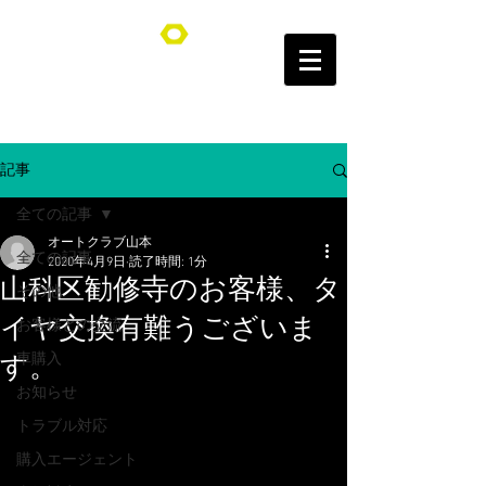
オートクラブ山本/Auto Club YAMAMOTO
記事
全ての記事
オートクラブ山本
全ての記事
2020年4月9日
読了時間: 1分
山科区勧修寺のお客様、タ
その他
イヤ交換有難うございま
お客様との交流
車購入
す。
お知らせ
トラブル対応
購入エージェント