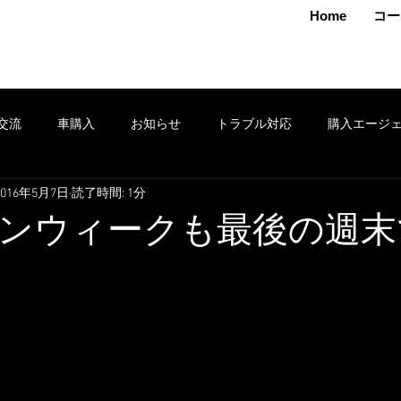
MAMOTO
Home
コー
交流
車購入
お知らせ
トラブル対応
購入エージ
2016年5月7日
読了時間: 1分
クション
車売却
鈑金
安全運転
修理
タイヤ
ンウィークも最後の週末
ポン
セール
損害保険
出張
お得情報
レンタ