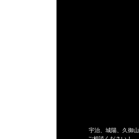
 宇治、城陽、久御山、京田辺、伏見で車を売るなら、是が非とも「オートクラブ山本」に