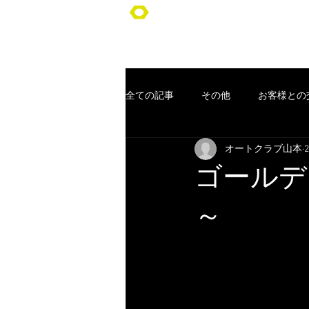
オートクラブ山本/Auto Club YA
全ての記事
その他
お客様との
オートクラブ山本
車検
ポッキリ車検
オー
ゴールデ
コンセプト
お客様
クー
～