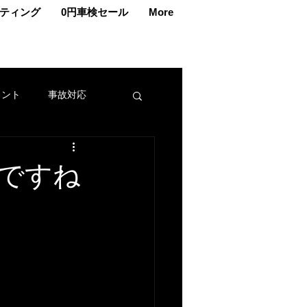
ティング
0円車検セール
More
ェント
事故対応
交換
車メンテナンス
ですね
カー
名義変更