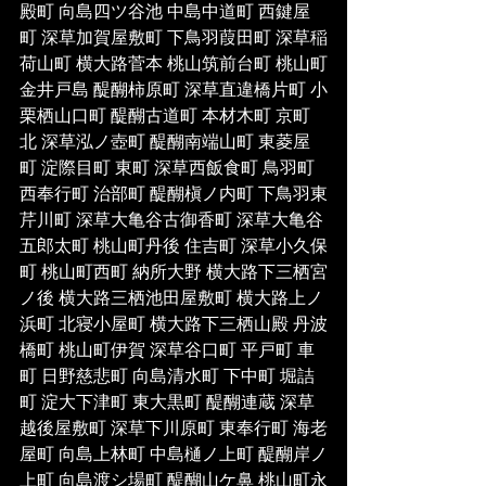
殿町 向島四ツ谷池 中島中道町 西鍵屋
町 深草加賀屋敷町 下鳥羽葭田町 深草稲
荷山町 横大路菅本 桃山筑前台町 桃山町
金井戸島 醍醐柿原町 深草直違橋片町 小
栗栖山口町 醍醐古道町 本材木町 京町
北 深草泓ノ壺町 醍醐南端山町 東菱屋
町 淀際目町 東町 深草西飯食町 鳥羽町 
西奉行町 治部町 醍醐槇ノ内町 下鳥羽東
芹川町 深草大亀谷古御香町 深草大亀谷
五郎太町 桃山町丹後 住吉町 深草小久保
町 桃山町西町 納所大野 横大路下三栖宮
ノ後 横大路三栖池田屋敷町 横大路上ノ
浜町 北寝小屋町 横大路下三栖山殿 丹波
橋町 桃山町伊賀 深草谷口町 平戸町 車
町 日野慈悲町 向島清水町 下中町 堀詰
町 淀大下津町 東大黒町 醍醐連蔵 深草
越後屋敷町 深草下川原町 東奉行町 海老
屋町 向島上林町 中島樋ノ上町 醍醐岸ノ
上町 向島渡シ場町 醍醐山ケ鼻 桃山町永