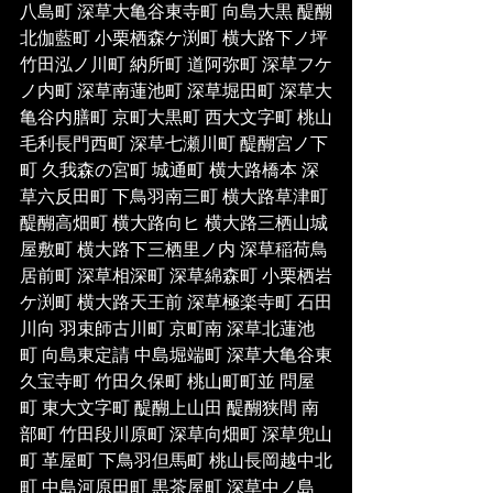
八島町 深草大亀谷東寺町 向島大黒 醍醐
北伽藍町 小栗栖森ケ渕町 横大路下ノ坪 
竹田泓ノ川町 納所町 道阿弥町 深草フケ
ノ内町 深草南蓮池町 深草堀田町 深草大
亀谷内膳町 京町大黒町 西大文字町 桃山
毛利長門西町 深草七瀬川町 醍醐宮ノ下
町 久我森の宮町 城通町 横大路橋本 深
草六反田町 下鳥羽南三町 横大路草津町 
醍醐高畑町 横大路向ヒ 横大路三栖山城
屋敷町 横大路下三栖里ノ内 深草稲荷鳥
居前町 深草相深町 深草綿森町 小栗栖岩
ケ渕町 横大路天王前 深草極楽寺町 石田
川向 羽束師古川町 京町南 深草北蓮池
町 向島東定請 中島堀端町 深草大亀谷東
久宝寺町 竹田久保町 桃山町町並 問屋
町 東大文字町 醍醐上山田 醍醐狭間 南
部町 竹田段川原町 深草向畑町 深草兜山
町 革屋町 下鳥羽但馬町 桃山長岡越中北
町 中島河原田町 黒茶屋町 深草中ノ島