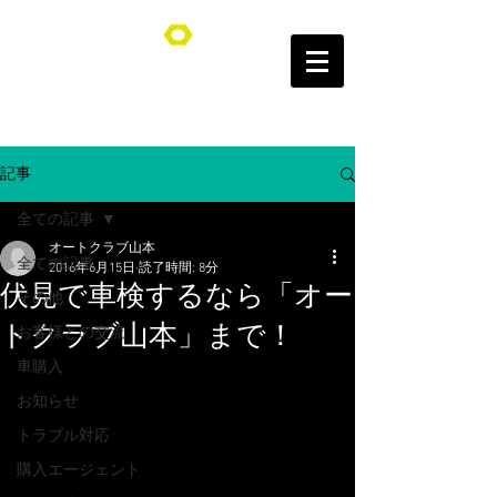
オートクラブ山本/Auto Club YAMAMOTO
記事
全ての記事
オートクラブ山本
全ての記事
2016年6月15日
読了時間: 8分
伏見で車検するなら「オー
その他
トクラブ山本」まで！
お客様との交流
車購入
お知らせ
トラブル対応
購入エージェント