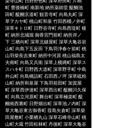
楽寺山町 日野野色町 深草野田町 片桐
町 豊後橋町 南新地 納所薬師堂 醍醐池
田町 醍醐京道町 観音寺町 向島丸町 深
草ヲカヤ町 桃山町和泉 竹田西桶ノ井町 
深草キトロ町 日野谷寺町 向島西堤町 榎
町 納所北城堀 御香宮門前町 納所岸ノ
下 三栖向町 深草北鍵屋町 深草大亀谷岩
山町 向島下五反田 下鳥羽浄春ケ前町 桃
山羽柴長吉東町 納所中河原 桃山福島太
夫南町 向島又兵衛 深草上横縄町 深草ス
スハキ町 日野西大道町 深草野手町 中島
外山町 向島橋詰町 石田西ノ坪 深草砥粉
山町 納所和泉屋 下鳥羽前田町 加賀屋
町 深草西伊達町 深草西出町 醍醐川久保
町 向島立河原町 舞台町 深草極楽町 醍
醐南西裏町 日野畑出町 深草池ノ内町 深
草大亀谷東古御香町 葭島矢倉町 深草柴
田屋敷町 小栗栖丸山 深草石峰寺山町 桃
山町大蔵 竹田松林町 丹後町 深草大亀谷