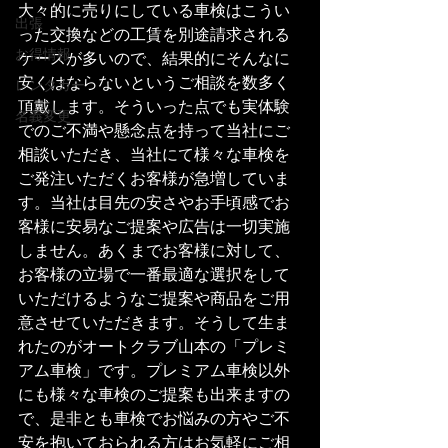
大々的に売りにしている車検はこうい
出張
った交換などの工賃を別途請求される
お得情報
ケースが多いので、結果的にそんなに
安くはならないというご相談を数多く
レンタカー
頂戴します。そういった点でも実体験
名義変更
でのご不満や懸念点を持って当社にご
相談いただき、当社にて様々な車検を
ご発注いただくお客様が急増していま
す。当社は目先の安さやお手頃感でお
客様に安易なご提案や広告は一切実施
しません。あくまでお客様に対して、
お客様の立場で一番最適な選択をして
いただけるようなご提案や商品をご用
意させていただきます。そうして生ま
れたのがオートクラブ山本の「プレミ
アム車検」です。プレミアム車検以外
にも様々な車検のご提案も出来ますの
で、是非とも車検でお悩みの方やご不
安を抱いておられる方はお気軽にご相