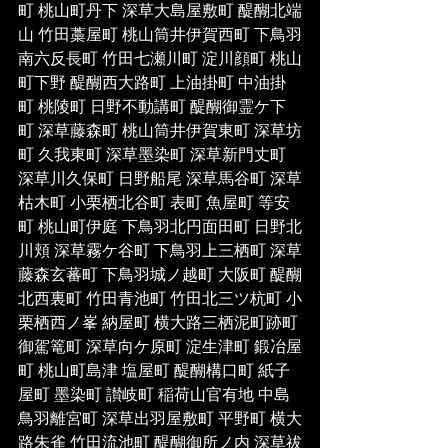
町 桃山町丹下 深草大島屋敷町 醍醐北端
山 竹田藁屋町 桃山筒井伊賀西町 下鳥羽
南六反長町 竹田七瀬川町 淀川顔町 桃山
町下野 醍醐西大路町 上油掛町 中油掛
町 桃陵町 日野不動講町 醍醐御霊ケ下
町 深草藤森町 桃山筒井伊賀東町 深草坊
町 久我東町 深草墨染町 深草新門丈町 
深草川久保町 日野船尾 深草馬谷町 深草
枯木町 小栗栖北谷町 表町 魚屋町 等安
町 桃山町伊庭 下鳥羽北円面田町 日野北
川頬 深草霧ケ谷町 下鳥羽上三栖町 深草
藤森玄蕃町 下鳥羽城ノ越町 大阪町 醍醐
北西裏町 竹田青池町 竹田北三ツ杭町 小
栗栖西ノ峯 納屋町 横大路三栖泥町跡町 
御駕篭町 深草向ケ原町 淀生津町 鍛冶屋
町 桃山町島津 塩屋町 醍醐構口町 紙子
屋町 墨染町 讃岐町 稲荷山官有地 中島
鳥羽離宮町 深草出羽屋敷町 平野町 横大
路朱雀 竹田流池町 醍醐御所ノ内 深草祓