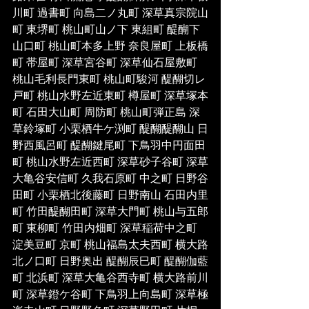
川町 過書町 向島二ノ丸町 深草真宗院山
町 東堺町 桃山町山ノ下 東組町 醍醐下
山口町 桃山町本多上野 奈良屋町 上板橋
町 帯屋町 深草宮谷町 深草仙石屋敷町 
桃山毛利長門東町 桃山町駿河 醍醐切レ
戸町 桃山水野左近東町 樽屋町 深草塚本
町 石田大山町 周防町 桃山町弾正島 深
草鈴塚町 小栗栖牛ケ渕町 醍醐醍醐山 日
野西風呂町 醍醐鍵尾町 下鳥羽中円面田
町 桃山水野左近西町 深草砂子谷町 深草
大亀谷安信町 久我石原町 中之町 日野谷
田町 小栗栖北後藤町 日野南山 石田内里
町 竹田醍醐田町 深草大門町 桃山与五郎
町 東柳町 竹田内畑町 深草稲荷中之町 
淀美豆町 京町 桃山福島太夫西町 横大路
北ノ口町 日野奥出 醍醐辰巳町 醍醐伽藍
町 北浜町 深草大亀谷西寺町 横大路前川
町 深草鐙ケ谷町 下鳥羽上向島町 深草極