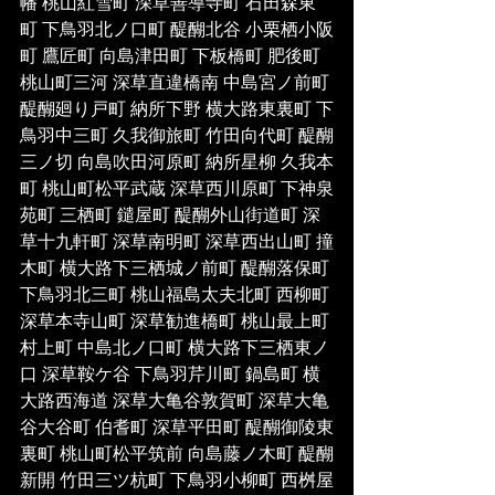
幡 桃山紅雪町 深草善導寺町 石田森東
町 下鳥羽北ノ口町 醍醐北谷 小栗栖小阪
町 鷹匠町 向島津田町 下板橋町 肥後町 
桃山町三河 深草直違橋南 中島宮ノ前町 
醍醐廻り戸町 納所下野 横大路東裏町 下
鳥羽中三町 久我御旅町 竹田向代町 醍醐
三ノ切 向島吹田河原町 納所星柳 久我本
町 桃山町松平武蔵 深草西川原町 下神泉
苑町 三栖町 鑓屋町 醍醐外山街道町 深
草十九軒町 深草南明町 深草西出山町 撞
木町 横大路下三栖城ノ前町 醍醐落保町 
下鳥羽北三町 桃山福島太夫北町 西柳町 
深草本寺山町 深草勧進橋町 桃山最上町 
村上町 中島北ノ口町 横大路下三栖東ノ
口 深草鞍ケ谷 下鳥羽芹川町 鍋島町 横
大路西海道 深草大亀谷敦賀町 深草大亀
谷大谷町 伯耆町 深草平田町 醍醐御陵東
裏町 桃山町松平筑前 向島藤ノ木町 醍醐
新開 竹田三ツ杭町 下鳥羽小柳町 西桝屋