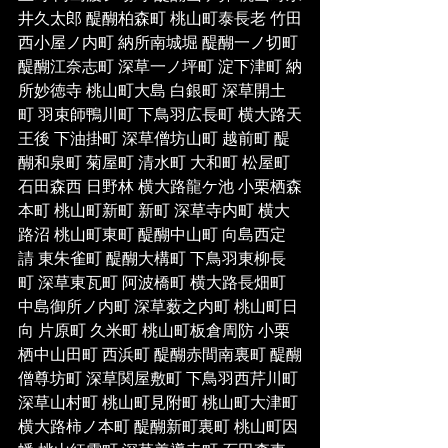
井久太郎 醍醐柏森町 桃山町泰長老 竹田
西小屋ノ内町 納所南城堀 醍醐一ノ切町 
醍醐江奈志町 深草一ノ坪町 淀下津町 納
所妙徳寺 桃山町大島 白銀町 深草開土
町 羽束師鴨川町 下鳥羽広長町 横大路天
王後 下油掛町 深草僧坊山町 越前町 醍
醐和泉町 菊屋町 清水町 大和町 松屋町 
石田森西 日野林 横大路龍ケ池 小栗栖森
本町 桃山町新町 新町 深草寺内町 横大
路沼 桃山町東町 醍醐中山町 向島西定
請 東朱雀町 醍醐大構町 下鳥羽東柳長
町 深草東瓦町 阿波橋町 横大路長畑町 
中島御所ノ内町 深草薮之内町 桃山町日
向 片原町 久米町 桃山町板倉周防 小栗
栖中山田町 西浜町 醍醐赤間南裏町 醍醐
僧尊坊町 深草関屋敷町 下鳥羽西芹川町 
深草山村町 桃山町見附町 桃山町大津町 
横大路柿ノ本町 醍醐新町裏町 桃山町因