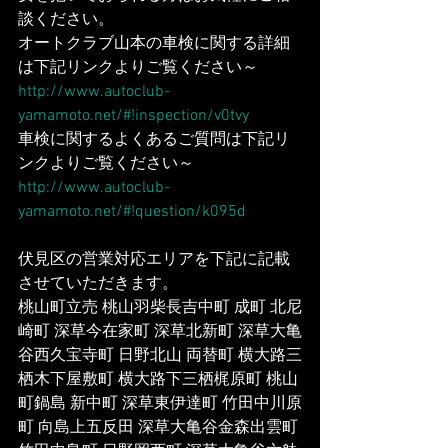
談ください。
オートクラブ山本の車検に関する詳細
は下記リンクよりご覧ください～
http://www.autoclub-
yamamoto.net/#!inspection/v0tvy
車検に関するよくあるご質問は下記リ
ンクよりご覧ください～
http://www.autoclub-
yamamoto.net/#!question/k095d
伏見区の営業対応エリアを下記に記載
させていただきます。
桃山町立売 桃山羽柴長吉中町 成町 北尼
崎町 深草今在家町 深草北新町 深草大亀
谷西久宝寺町 日野北山 両替町 横大路三
栖木下屋敷町 横大路下三栖梶原町 桃山
町鍋島 新中町 深草東伊達町 竹田中川原
町 向島上五反田 深草大亀谷金森出雲町 