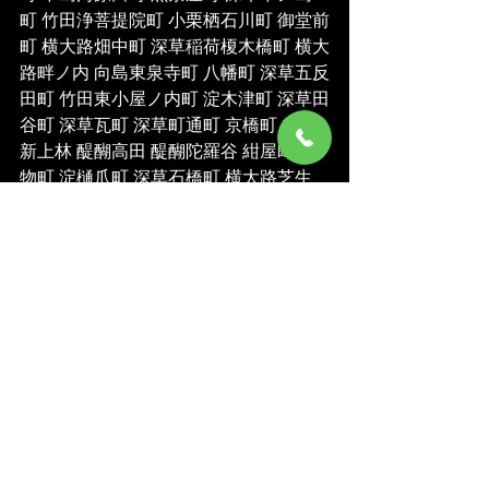
町 竹田浄菩提院町 小栗栖石川町 御堂前
町 横大路畑中町 深草稲荷榎木橋町 横大
路畔ノ内 向島東泉寺町 八幡町 深草五反
田町 竹田東小屋ノ内町 淀木津町 深草田
谷町 深草瓦町 深草町通町 京橋町 向島
新上林 醍醐高田 醍醐陀羅谷 紺屋町 指
物町 淀樋爪町 深草石橋町 横大路芝生 
淀池上町 小栗栖鉢伏 向島庚申町 深草東
軸町 深草大亀谷東安信町 竹田中内畑町 
桃山羽柴長吉西町 桃山長岡越中東町 横
大路六反畑 桃山町金森出雲 雁金町 桃山
町真斉 土橋町 深草直違橋北 淀本町 竹
田真幡木町 竹田西段川原町 向島下之町 
今町 深草佐野屋敷町 西朱雀町 銀座町 
小栗栖宮山 深草紺屋町 葭島渡場島町 下
鳥羽澱女町 醍醐下端山町 西堺町 弾正
町 桃山町遠山 桃山井伊掃部西町 桃山町
西尾 深草正覚町 深草開土口町 深草中ノ