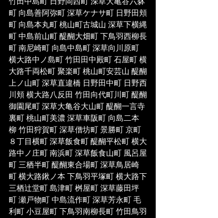
竹田中島町 日野岡西町 深草大亀谷六躰
町 向島善阿弥町 深草ケナサ町 日野田頬
町 向島本丸町 桃山町古城山 深草下横縄
町 中島前山町 醍醐大畑町 下鳥羽西柳長
町 南尼崎町 向島中島町 深草向川原町 
横大路中ノ島町 竹田田中殿町 石屋町 横
大路千両松町 聚楽町 桃山町安芸山 醍醐
上ノ山町 深草直違橋 日野田中町 日野西
川頬 横大路八反田 竹田向代町川町 醍醐
御園尾町 深草大亀谷大山町 醍醐一言寺
裏町 桃山町美濃 深草車阪町 向島二本
柳 竹田狩賀町 深草僧坊町 景勝町 京町
８丁目横町 深草飯食町 醍醐平松町 横大
路中ノ庄町 南浜町 深草飯食山町 風呂屋
町 三栖半町 醍醐東合場町 深草鳥居崎
町 横大路鍬ノ本 下鳥羽平塚町 横大路下
三栖辻堂町 島津町 桝屋町 深草藤田坪
町 瀬戸物町 中島流作町 深草芳永町 毛
利町 小豆屋町 下鳥羽南柳長町 竹田鳥羽