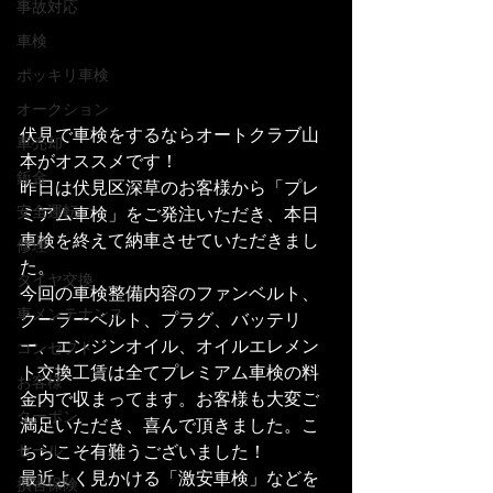
事故対応
車検
ポッキリ車検
オークション
伏見で車検をするならオートクラブ山
車売却
本がオススメです！
鈑金
昨日は伏見区深草のお客様から「プレ
安全運転
ミアム車検」をご発注いただき、本日
車検を終えて納車させていただきまし
修理
た。
タイヤ交換
今回の車検整備内容のファンベルト、
車メンテナンス
クーラーベルト、プラグ、バッテリ
ー、エンジンオイル、オイルエレメン
コンセプト
ト交換工賃は全てプレミアム車検の料
お客様
金内で収まってます。お客様も大変ご
クーポン
満足いただき、喜んで頂きました。こ
セール
ちらこそ有難うございました！
最近よく見かける「激安車検」などを
損害保険