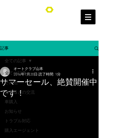
オートクラブ山本/Auto Club YAMAMOTO
記事
全ての記事
オートクラブ山本
全ての記事
2016年7月20日
読了時間: 1分
サマーセール、絶賛開催中
その他
です！
お客様との交流
車購入
お知らせ
トラブル対応
購入エージェント