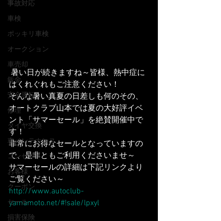
事故対応
車検
ポッキリ車検
オークション
車売却
 暑い日が続きますね～皆様、熱中症に
鈑金
はくれぐれもご注意ください！
安全運転
そんな暑い真夏の日差しも何のその、
オートクラブ山本では夏の大好評イベ
修理
ント「サマーセール」を絶賛開催中で
タイヤ交換
す！
車メンテナンス
非常にお得なセールとなっていますの
で、是非ともご利用くださいませ～
コンセプト
サマーセールの詳細は下記リンクより
お客様
ご覧ください～
クーポン
http://www.autoclub-
yamamoto.net/#!sale/lpxyl
セール
損害保険