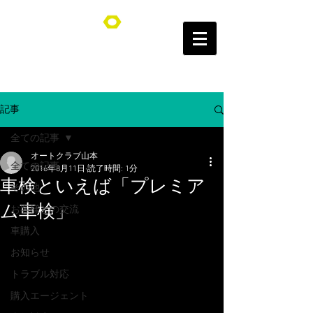
オートクラブ山本/Auto Club YAMAMOTO
記事
全ての記事
オートクラブ山本
全ての記事
2016年8月11日
読了時間: 1分
車検といえば「プレミア
その他
ム車検」
お客様との交流
車購入
お知らせ
トラブル対応
購入エージェント