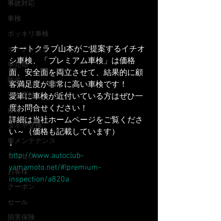
事故対応
車検
ポッキリ車検
 オートクラブ山本がご提案するイチオ
オークション
シ車検、「プレミアム車検」は価格
車売却
面、安全面を両立させて、結果的に顧
鈑金
客満足度が非常に高い車検です！
安全運転
愛車に車検が近付いている方はぜひ一
度お問合せください！
修理
詳細は当社ホームページをご覧くださ
タイヤ交換
い～（価格も記載しています）
車メンテナンス
↓
http://www.autoclub-
コンセプト
yamamoto.net/#!premium-
お客様
inspection/a820a
クーポン
セール
損害保険