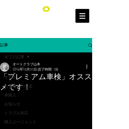
オートクラブ山本/Auto Club YAMAMOTO
記事
全ての記事
オートクラブ山本
全ての記事
2016年10月31日
読了時間: 1分
「プレミアム車検」オスス
その他
メです！
お客様との交流
車購入
お知らせ
トラブル対応
購入エージェント