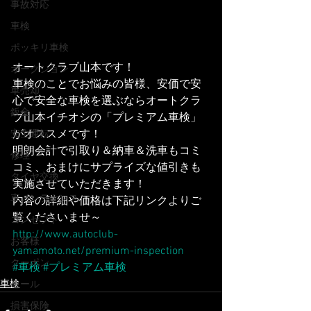
事故対応
車検
ポッキリ車検
オートクラブ山本です！
オークション
車検のことでお悩みの皆様、安価で安
車売却
心で安全な車検を選ぶならオートクラ
鈑金
ブ山本イチオシの「プレミアム車検」
がオススメです！
安全運転
明朗会計で引取り＆納車＆洗車もコミ
修理
コミ、おまけにサプライズな値引きも
タイヤ交換
実施させていただきます！
車メンテナンス
内容の詳細や価格は下記リンクよりご
覧くださいませ～
コンセプト
http://www.autoclub-
お客様
yamamoto.net/premium-inspection
クーポン
#車検
#プレミアム車検
車検
セール
損害保険