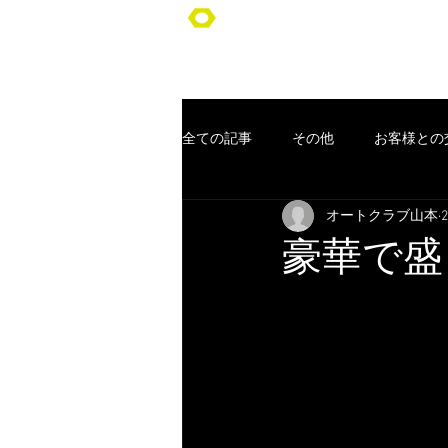
オートクラブ山本/Auto Club YA
全ての記事
その他
お客様との
オートクラブ山本
車検
ポッキリ車検
オー
豪華で盛
コンセプト
お客様
クー