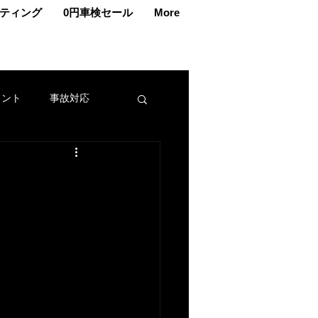
ティング
0円車検セール
More
ェント
事故対応
交換
車メンテナンス
カー
名義変更