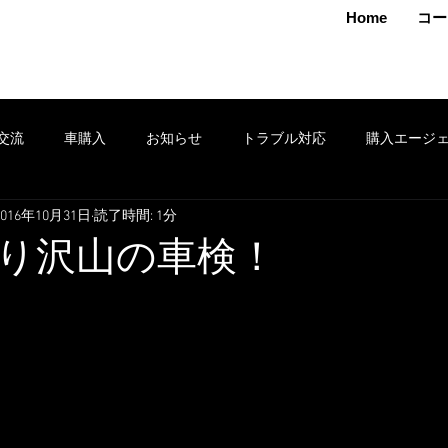
MAMOTO
Home
コー
交流
車購入
お知らせ
トラブル対応
購入エージ
2016年10月31日
読了時間: 1分
クション
車売却
鈑金
安全運転
修理
タイヤ
り沢山の車検！
ポン
セール
損害保険
出張
お得情報
レンタ