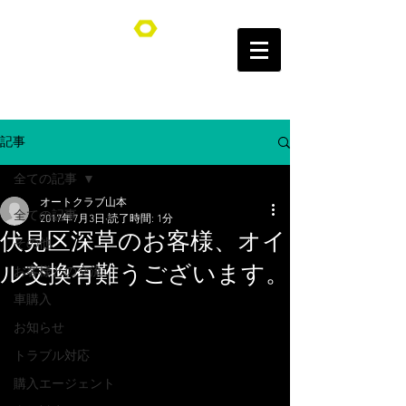
オートクラブ山本/Auto Club YAMAMOTO
記事
全ての記事
オートクラブ山本
全ての記事
2017年7月3日
読了時間: 1分
伏見区深草のお客様、オイ
その他
ル交換有難うございます。
お客様との交流
車購入
お知らせ
トラブル対応
購入エージェント