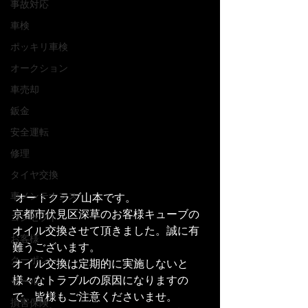
事故対応
車検
ポッキリ車検
オークション
車売却
鈑金
安全運転
修理
タイヤ交換
車メンテナンス
 オートクラブ山本です。
京都市伏見区深草のお客様キューブの
コンセプト
オイル交換させて頂きました。誠に有
お客様
難うございます。
クーポン
オイル交換は定期的に実施しないと
様々なトラブルの原因になりますの
セール
で、皆様もご注意くださいませ。
損害保険