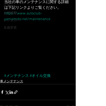
当社の車のメンテナンスに関する詳細
出張
は下記リンクよりご覧ください。
お得情報
https://www.autoclub-
yamamoto.net/maintenance
レンタカー
名義変更
#メンテナンス
#オイル交換
車メンテナンス