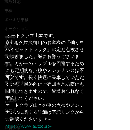
事故対応
車検
ポッキリ車検
オークション
 オートクラブ山本です。
車売却
京都府久世久御山のお客様の「働く車
鈑金
ハイゼットトラック」の定期点検させ
安全運転
て頂きました。誠に有難うございま
す。万が一のトラブルを回避するため
修理
にも定期的な点検やメンテナンスは不
タイヤ交換
可欠です。長く快適に乗車していただ
車メンテナンス
くのも、最終的にご売却される際にも
関係してきますので、皆様お忘れなく
コンセプト
実施してください。
お客様
オートクラブ山本の車の点検やメンテ
クーポン
ナンスに関する詳細は下記リンクから
セール
ご確認くださいませ～
https://www.autoclub-
損害保険