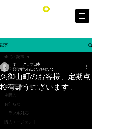
オートクラブ山本/Auto Club YAMAMOTO
記事
全ての記事
オートクラブ山本
全ての記事
2017年7月4日
読了時間: 1分
久御山町のお客様、定期点
その他
検有難うございます。
お客様との交流
車購入
お知らせ
トラブル対応
購入エージェント