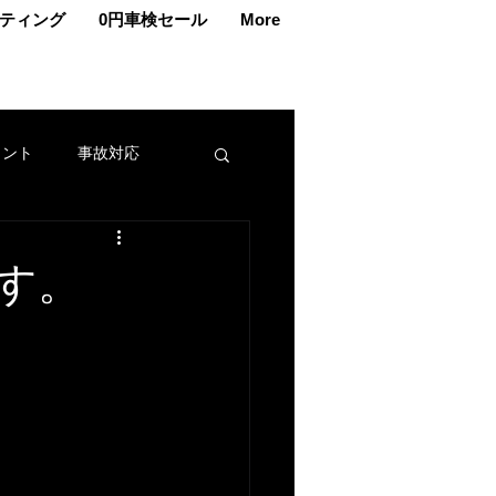
ティング
0円車検セール
More
ェント
事故対応
交換
車メンテナンス
す。
カー
名義変更