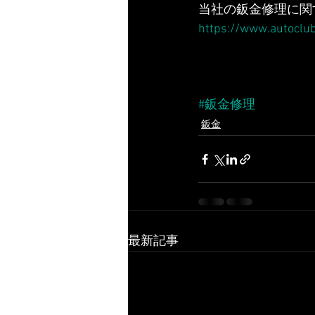
当社の鈑金修理に関
https://www.autoclu
#鈑金修理
鈑金
最新記事