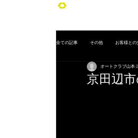
オートクラブ山本/Auto Club YA
全ての記事
その他
お客様との
オートクラブ山本
車検
ポッキリ車検
オー
京田辺市
コンセプト
お客様
クー