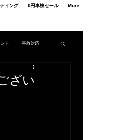
ティング
0円車検セール
More
ェント
事故対応
交換
車メンテナンス
ござい
カー
名義変更