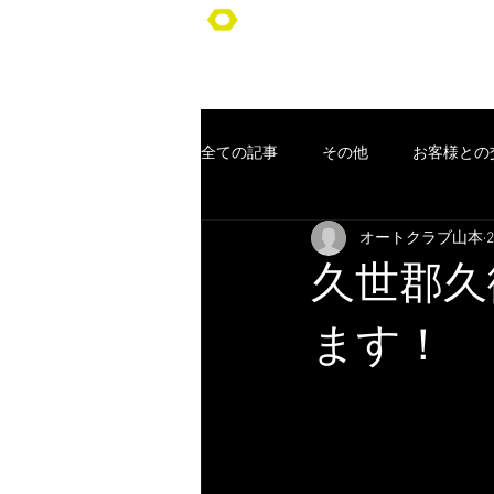
オートクラブ山本/Auto Club YA
全ての記事
その他
お客様との
オートクラブ山本
車検
ポッキリ車検
オー
久世郡久
コンセプト
お客様
クー
ます！