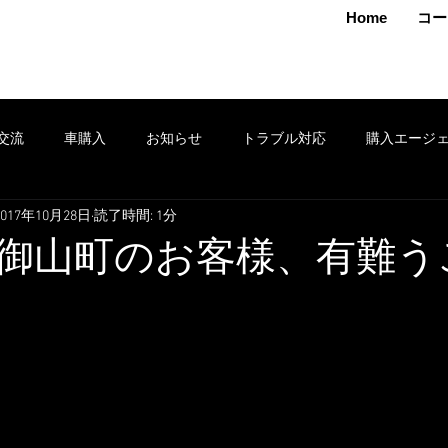
MAMOTO
Home
コー
交流
車購入
お知らせ
トラブル対応
購入エージ
2017年10月28日
読了時間: 1分
クション
車売却
鈑金
安全運転
修理
タイヤ
御山町のお客様、有難う
ポン
セール
損害保険
出張
お得情報
レンタ