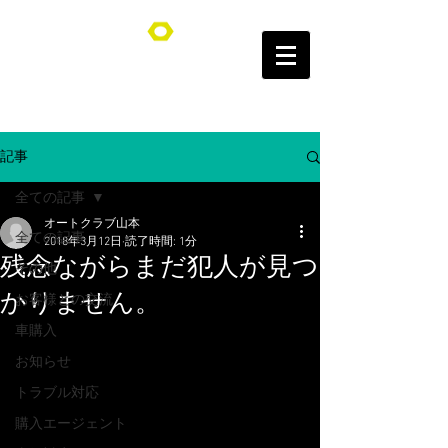
オートクラブ山本/Auto Club YAMAMOTO
記事
全ての記事
オートクラブ山本
全ての記事
2018年3月12日
読了時間: 1分
残念ながらまだ犯人が見つ
その他
かりません。
お客様との交流
車購入
お知らせ
トラブル対応
購入エージェント