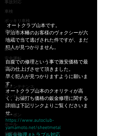
事故対応
車検
ポッキリ車検
 オートクラブ山本です。
オークション
宇治市木幡のお客様のヴォクシーが六
地蔵で当て逃げされた件ですが、まだ
車売却
犯人が見つかりません。
鈑金
安全運転
自腹での修理という事で激安価格で最
修理
高の仕上げさせて頂きました。
早く犯人が見つかりますように願いま
タイヤ交換
す。
車メンテナンス
オートクラブ山本のクオリティが高
コンセプト
く、お値打ち価格の鈑金修理に関する
詳細は下記リンクよりご覧くださいま
お客様
せ。
クーポン
https://www.autoclub-
セール
yamamoto.net/sheetmetal
損害保険
#鈑金修理
#トラブル対応